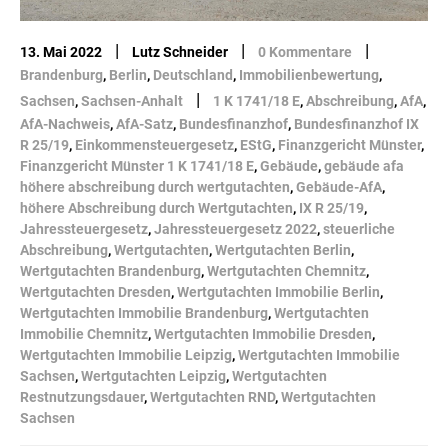
|
|
|
13. Mai 2022
Lutz Schneider
0 Kommentare
Brandenburg
,
Berlin
,
Deutschland
,
Immobilienbewertung
,
|
Sachsen
,
Sachsen-Anhalt
1 K 1741/18 E
,
Abschreibung
,
AfA
,
AfA-Nachweis
,
AfA-Satz
,
Bundesfinanzhof
,
Bundesfinanzhof IX
R 25/19
,
Einkommensteuergesetz
,
EStG
,
Finanzgericht Münster
,
Finanzgericht Münster 1 K 1741/18 E
,
Gebäude
,
gebäude afa
höhere abschreibung durch wertgutachten
,
Gebäude-AfA
,
höhere Abschreibung durch Wertgutachten
,
IX R 25/19
,
Jahressteuergesetz
,
Jahressteuergesetz 2022
,
steuerliche
Abschreibung
,
Wertgutachten
,
Wertgutachten Berlin
,
Wertgutachten Brandenburg
,
Wertgutachten Chemnitz
,
Wertgutachten Dresden
,
Wertgutachten Immobilie Berlin
,
Wertgutachten Immobilie Brandenburg
,
Wertgutachten
Immobilie Chemnitz
,
Wertgutachten Immobilie Dresden
,
Wertgutachten Immobilie Leipzig
,
Wertgutachten Immobilie
Sachsen
,
Wertgutachten Leipzig
,
Wertgutachten
Restnutzungsdauer
,
Wertgutachten RND
,
Wertgutachten
Sachsen