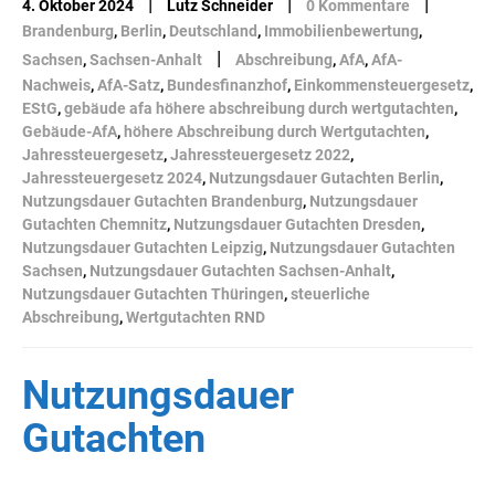
|
|
|
4. Oktober 2024
Lutz Schneider
0 Kommentare
Brandenburg
,
Berlin
,
Deutschland
,
Immobilienbewertung
,
|
Sachsen
,
Sachsen-Anhalt
Abschreibung
,
AfA
,
AfA-
Nachweis
,
AfA-Satz
,
Bundesfinanzhof
,
Einkommensteuergesetz
,
EStG
,
gebäude afa höhere abschreibung durch wertgutachten
,
Gebäude-AfA
,
höhere Abschreibung durch Wertgutachten
,
Jahressteuergesetz
,
Jahressteuergesetz 2022
,
Jahressteuergesetz 2024
,
Nutzungsdauer Gutachten Berlin
,
Nutzungsdauer Gutachten Brandenburg
,
Nutzungsdauer
Gutachten Chemnitz
,
Nutzungsdauer Gutachten Dresden
,
Nutzungsdauer Gutachten Leipzig
,
Nutzungsdauer Gutachten
Sachsen
,
Nutzungsdauer Gutachten Sachsen-Anhalt
,
Nutzungsdauer Gutachten Thüringen
,
steuerliche
Abschreibung
,
Wertgutachten RND
Nutzungsdauer
Gutachten