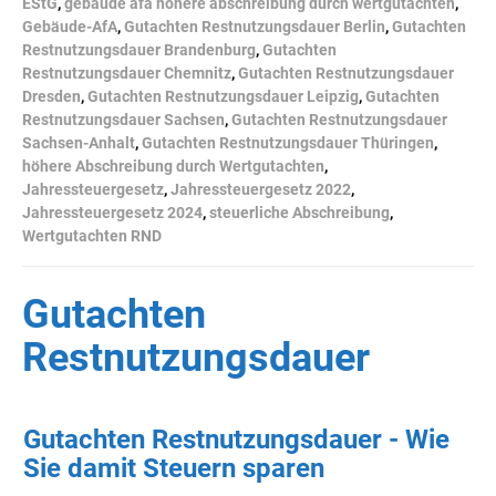
EStG
,
gebäude afa höhere abschreibung durch wertgutachten
,
Gebäude-AfA
,
Gutachten Restnutzungsdauer Berlin
,
Gutachten
Restnutzungsdauer Brandenburg
,
Gutachten
Restnutzungsdauer Chemnitz
,
Gutachten Restnutzungsdauer
Dresden
,
Gutachten Restnutzungsdauer Leipzig
,
Gutachten
Restnutzungsdauer Sachsen
,
Gutachten Restnutzungsdauer
Sachsen-Anhalt
,
Gutachten Restnutzungsdauer Thüringen
,
höhere Abschreibung durch Wertgutachten
,
Jahressteuergesetz
,
Jahressteuergesetz 2022
,
Jahressteuergesetz 2024
,
steuerliche Abschreibung
,
Wertgutachten RND
Gutachten
Restnutzungsdauer
Gutachten Restnutzungsdauer - Wie
Sie damit Steuern sparen