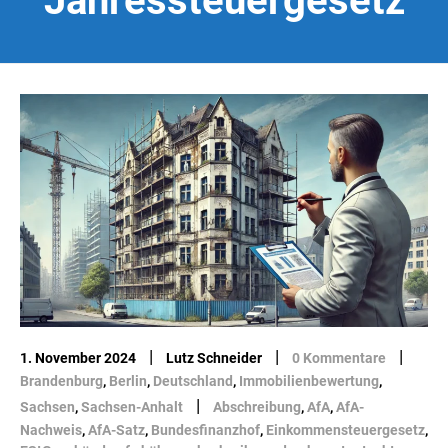
Jahressteuergesetz
|
|
|
1. November 2024
Lutz Schneider
0 Kommentare
Brandenburg
,
Berlin
,
Deutschland
,
Immobilienbewertung
,
|
Sachsen
,
Sachsen-Anhalt
Abschreibung
,
AfA
,
AfA-
Nachweis
,
AfA-Satz
,
Bundesfinanzhof
,
Einkommensteuergesetz
,