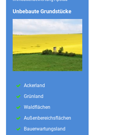
Unbebaute Grundstücke
Ackerland
Grünland
Waldflächen
Außenbereichsflächen
Bauerwartungsland