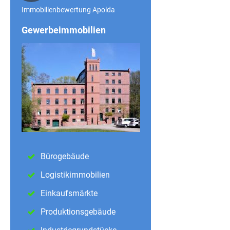
Immobilienbewertung Apolda
Gewerbeimmobilien
Bürogebäude
Logistikimmobilien
Einkaufsmärkte
Produktionsgebäude