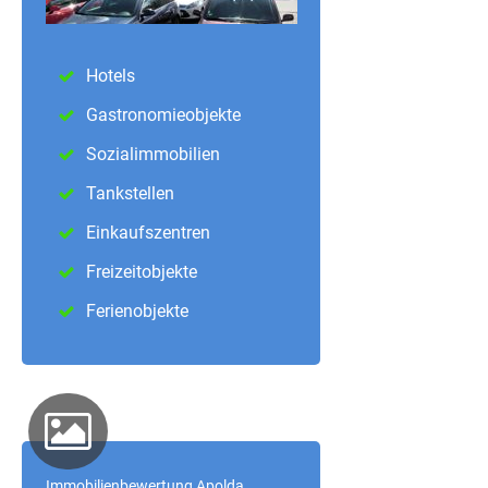
Hotels
Gastronomieobjekte
Sozialimmobilien
Tankstellen
Einkaufszentren
Freizeitobjekte
Ferienobjekte
Immobilienbewertung Apolda