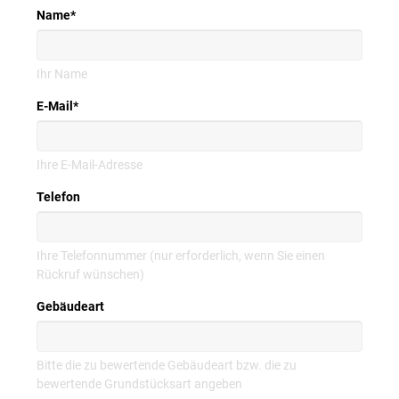
Name
*
Ihr Name
E-Mail
*
Ihre E-Mail-Adresse
Telefon
Ihre Telefonnummer (nur erforderlich, wenn Sie einen
Rückruf wünschen)
Gebäudeart
Bitte die zu bewertende Gebäudeart bzw. die zu
bewertende Grundstücksart angeben