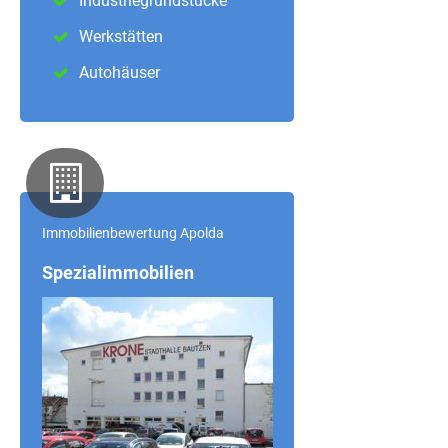
Industriegrundstücke
Werkstätten
Autohäuser
Immobilienbewertung Apolda
Spezialimmobilien