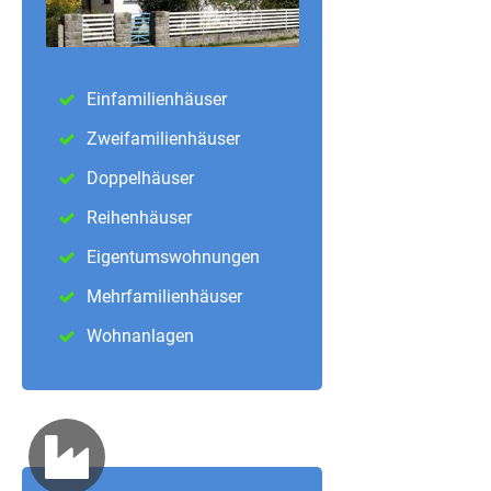
Einfamilienhäuser
Zweifamilienhäuser
Doppelhäuser
Reihenhäuser
Eigentumswohnungen
Mehrfamilienhäuser
Wohnanlagen