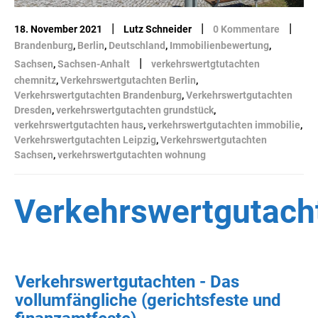
|
|
|
18. November 2021
Lutz Schneider
0 Kommentare
Brandenburg
,
Berlin
,
Deutschland
,
Immobilienbewertung
,
|
Sachsen
,
Sachsen-Anhalt
verkehrswertgtutachten
chemnitz
,
Verkehrswertgutachten Berlin
,
Verkehrswertgutachten Brandenburg
,
Verkehrswertgutachten
Dresden
,
verkehrswertgutachten grundstück
,
verkehrswertgutachten haus
,
verkehrswertgutachten immobilie
,
Verkehrswertgutachten Leipzig
,
Verkehrswertgutachten
Sachsen
,
verkehrswertgutachten wohnung
Verkehrswertgutach
Verkehrswertgutachten - Das
vollumfängliche (gerichtsfeste und