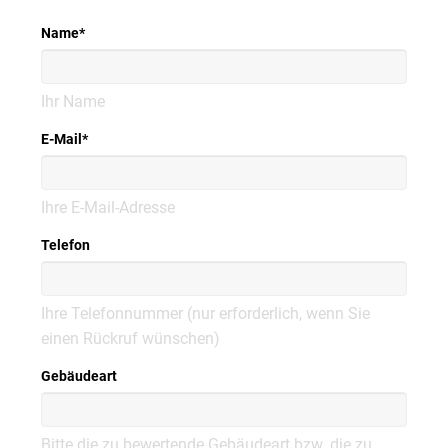
Name
*
Ihr Name
E-Mail
*
Ihre E-Mail-Adresse
Telefon
Ihre Telefonnummer (nur erforderlich, wenn Sie
einen Rückruf wünschen)
Gebäudeart
Bitte die zu bewertende Gebäudeart bzw. die zu