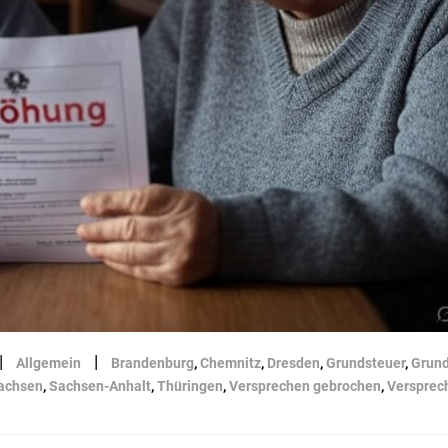
|
|
Allgemein
Brandenburg
,
Chemnitz
,
Dresden
,
Grundsteuer
,
Grund
achsen
,
Sachsen-Anhalt
,
Thüringen
,
Versprechen gebrochen
,
Versprec