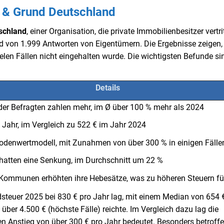
s & Grund Deutschland
schland
, einer Organisation, die private Immobilienbesitzer vertrit
 von 1.999 Antworten von Eigentümern. Die Ergebnisse zeigen,
len Fällen nicht eingehalten wurde. Die wichtigsten Befunde si
Details
der Befragten zahlen mehr, im Ø über 100 % mehr als 2024
 Jahr, im Vergleich zu 522 € im Jahr 2024
odenwertmodell, mit Zunahmen von über 300 % in einigen Fälle
hatten eine Senkung, im Durchschnitt um 22 %
 Kommunen erhöhten ihre Hebesätze, was zu höheren Steuern fü
ndsteuer 2025 bei 830 € pro Jahr lag, mit einem Median von 654 €
 über 4.500 € (höchste Fälle) reichte. Im Vergleich dazu lag die
en Anstieg von über 300 € pro Jahr bedeutet. Besonders betroff