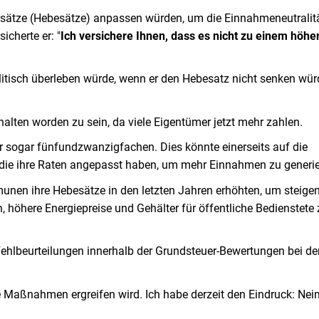
sätze (Hebesätze) anpassen würden, um die Einnahmeneutralit
icherte er: "
Ich versichere Ihnen, dass es nicht zu einem höhe
politisch überleben würde, wenn er den Hebesatz nicht senken wür
halten worden zu sein, da viele Eigentümer jetzt mehr zahlen.
er sogar fünfundzwanzigfachen. Dies könnte einerseits auf die
ie ihre Raten angepasst haben, um mehr Einnahmen zu generi
unen ihre Hebesätze in den letzten Jahren erhöhten, um steige
 höhere Energiepreise und Gehälter für öffentliche Bedienstete 
Fehlbeurteilungen innerhalb der Grundsteuer-Bewertungen bei de
re Maßnahmen ergreifen wird. Ich habe derzeit den Eindruck: Nein