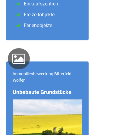
Einkaufszentren
Freizeitobjekte
Ferienobjekte
Immobilienbewertung Bitterfeld-
Wolfen
Unbebaute Grundstücke