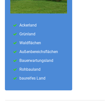
Ackerland
Grünland
Waldflächen
Außenbereichsflächen
Bauerwartungsland
Rohbauland
baureifes Land