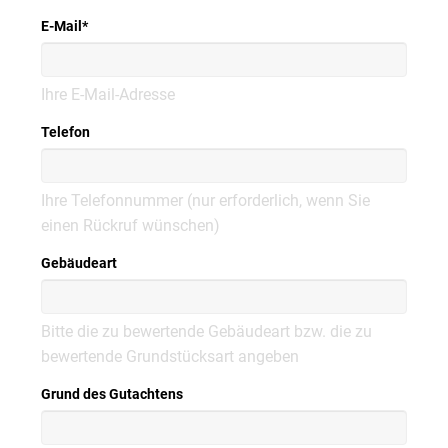
E-Mail
*
Ihre E-Mail-Adresse
Telefon
Ihre Telefonnummer (nur erforderlich, wenn Sie
einen Rückruf wünschen)
Gebäudeart
Bitte die zu bewertende Gebäudeart bzw. die zu
bewertende Grundstücksart angeben
Grund des Gutachtens