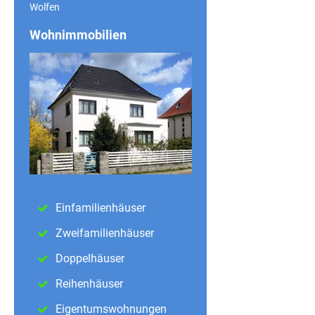
Wolfen
Wohnimmobilien
Einfamilienhäuser
Zweifamilienhäuser
Doppelhäuser
Reihenhäuser
Eigentumswohnungen