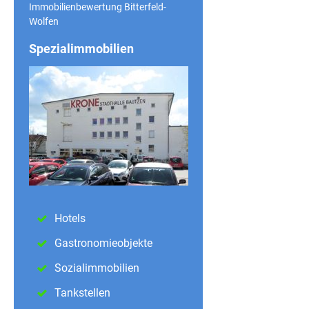
Immobilienbewertung Bitterfeld-
Wolfen
Spezialimmobilien
Hotels
Gastronomieobjekte
Sozialimmobilien
Tankstellen