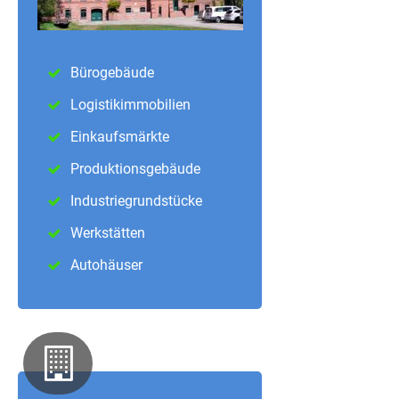
Bürogebäude
Logistikimmobilien
Einkaufsmärkte
Produktionsgebäude
Industriegrundstücke
Werkstätten
Autohäuser