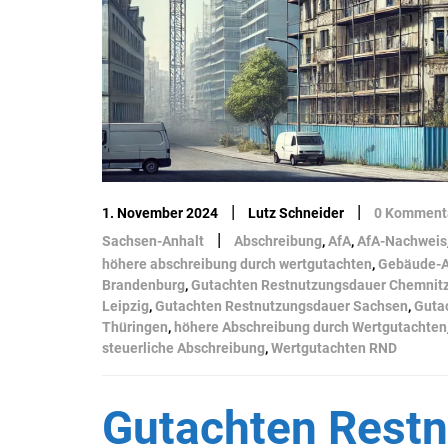
|
|
1. November 2024
Lutz Schneider
0 Komment
|
Sachsen-Anhalt
Abschreibung
,
AfA
,
AfA-Nachweis
höhere abschreibung durch wertgutachten
,
Gebäude-
Brandenburg
,
Gutachten Restnutzungsdauer Chemnit
Leipzig
,
Gutachten Restnutzungsdauer Sachsen
,
Guta
Thüringen
,
höhere Abschreibung durch Wertgutachten
steuerliche Abschreibung
,
Wertgutachten RND
Gutachten Rest