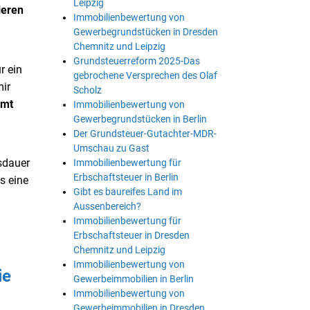
Leipzig
ieren
Immobilienbewertung von
Gewerbegrundstücken in Dresden
Chemnitz und Leipzig
Grundsteuerreform 2025-Das
ür ein
gebrochene Versprechen des Olaf
ir
Scholz
amt
Immobilienbewertung von
Gewerbegrundstücken in Berlin
Der Grundsteuer-Gutachter-MDR-
Umschau zu Gast
sdauer
Immobilienbewertung für
Erbschaftsteuer in Berlin
s eine
Gibt es baureifes Land im
Aussenbereich?
Immobilienbewertung für
Erbschaftsteuer in Dresden
Chemnitz und Leipzig
Immobilienbewertung von
ie
Gewerbeimmobilien in Berlin
Immobilienbewertung von
Gewerbeimmobilien in Dresden