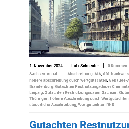
|
|
1. November 2024
Lutz Schneider
0 Komment
|
Sachsen-Anhalt
Abschreibung
,
AfA
,
AfA-Nachweis
höhere abschreibung durch wertgutachten
,
Gebäude-
Brandenburg
,
Gutachten Restnutzungsdauer Chemnit
Leipzig
,
Gutachten Restnutzungsdauer Sachsen
,
Guta
Thüringen
,
höhere Abschreibung durch Wertgutachten
steuerliche Abschreibung
,
Wertgutachten RND
Gutachten Restnutzu