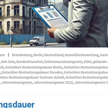
|
are
Brandenburg
,
Berlin
,
Deutschland
,
Immobilienbewertung
,
Sach
,
AfA-Satz
,
Bundesfinanzhof
,
Einkommensteuergesetz
,
EStG
,
gebäude 
AfA
,
Gutachten Restnutzungsdauer Berlin
,
Gutachten Restnutzungsdau
z
,
Gutachten Restnutzungsdauer Dresden
,
Gutachten Restnutzungsdau
chten Restnutzungsdauer Sachsen-Anhalt
,
Gutachten Restnutzungsda
,
Jahressteuergesetz
,
Jahressteuergesetz 2022
,
Jahressteuergesetz 
ngsdauer