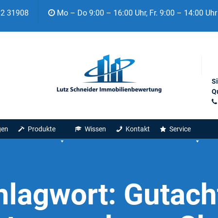
92 31908
Mo – Do 9:00 – 16:00 Uhr, Fr. 9:00 – 14:00 Uhr
S
Qu
gen
Produkte
Wissen
Kontakt
Service
hlagwort:
Gutach