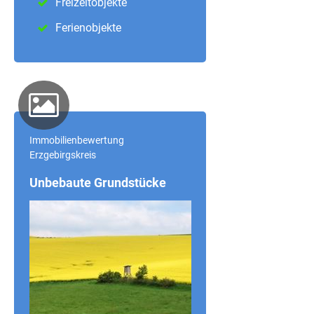
Freizeitobjekte
Ferienobjekte
Immobilienbewertung
Erzgebirgskreis
Unbebaute Grundstücke