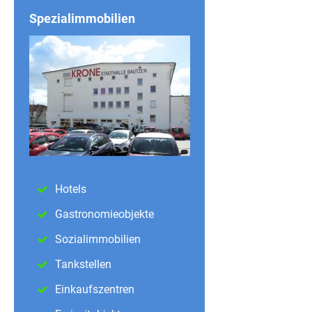
Spezialimmobilien
Hotels
Gastronomieobjekte
Sozialimmobilien
Tankstellen
Einkaufszentren