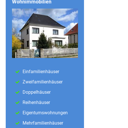
Wohnimmobilien
Einfamilienhäuser
Zweifamilienhäuser
Doppelhäuser
Reihenhäuser
Eigentumswohnungen
Mehrfamilienhäuser