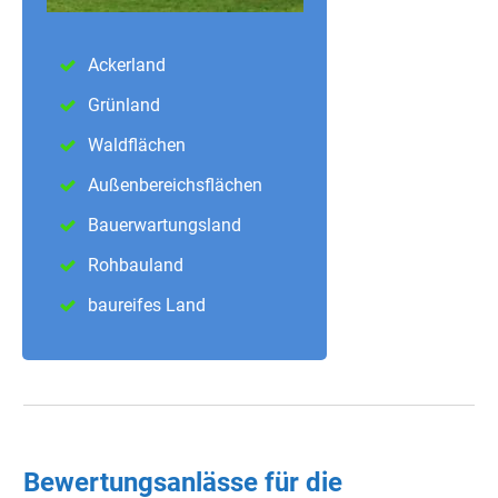
Ackerland
Grünland
Waldflächen
Außenbereichsflächen
Bauerwartungsland
Rohbauland
baureifes Land
Bewertungsanlässe für die