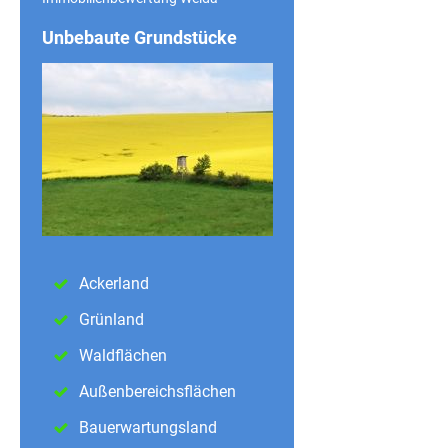
Unbebaute Grundstücke
Ackerland
Grünland
Waldflächen
Außenbereichsflächen
Bauerwartungsland