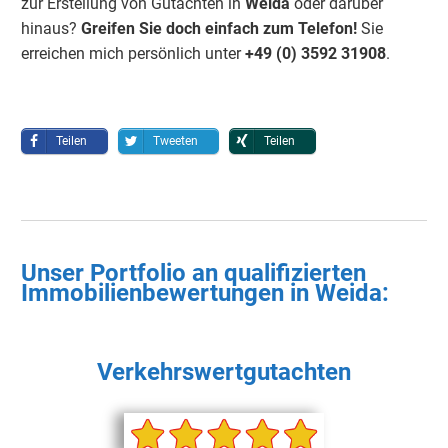
zur Erstellung von Gutachten in
Weida
oder darüber
hinaus?
Greifen Sie doch einfach
zum Telefon!
Sie
erreichen mich persönlich unter
+49 (0) 3592 3190
8
.
Teilen
Tweeten
Teilen
Unser Portfolio an qualifizierten
Immobilienbewertungen in
Weida
:
Verkehrswertgutachten