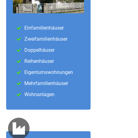
Einfamilienhäuser
Zweifamilienhäuser
Doppelhäuser
Reihenhäuser
Eigentumswohnungen
Mehrfamilienhäuser
Wohnanlagen