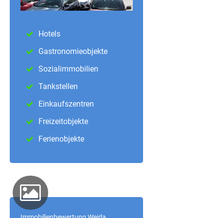
Hotels
Gastronomieobjekte
Sozialimmobilien
Tankstellen
Einkaufszentren
Freizeitobjekte
Ferienobjekte
Immobilienbewertung Weida