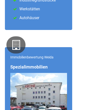
Industriegrundstücke
Werkstätten
Autohäuser
Immobilienbewertung Weida
Spezialimmobilien