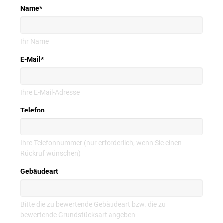
Name
*
Ihr Name
E-Mail
*
Ihre E-Mail-Adresse
Telefon
Ihre Telefonnummer (nur erforderlich, wenn Sie einen
Rückruf wünschen)
Gebäudeart
Bitte die zu bewertende Gebäudeart bzw. die zu
bewertende Grundstücksart angeben