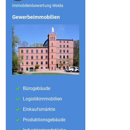
Immobilienbewertung Weida
Gewerbeimmobilien
Bürogebäude
Logistikimmobilien
Einkaufsmärkte
Produktionsgebäude