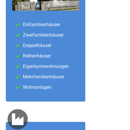
Einfamilienhäuser
Zweifamilienhäuser
Doppelhäuser
Reihenhäuser
Eigentumswohnungen
Mehrfamilienhäuser
Wohnanlagen