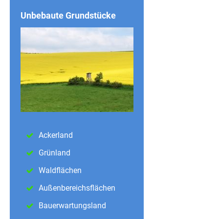
Unbebaute Grundstücke
Ackerland
Grünland
Waldflächen
Außenbereichsflächen
Bauerwartungsland