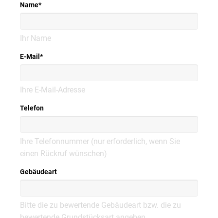
Name
*
Ihr Name
E-Mail
*
Ihre E-Mail-Adresse
Telefon
Ihre Telefonnummer (nur erforderlich, wenn Sie
einen Rückruf wünschen)
Gebäudeart
Bitte die zu bewertende Gebäudeart bzw. die zu
bewertende Grundstücksart angeben