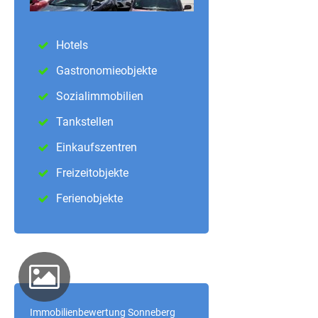
Hotels
Gastronomieobjekte
Sozialimmobilien
Tankstellen
Einkaufszentren
Freizeitobjekte
Ferienobjekte
Immobilienbewertung Sonneberg