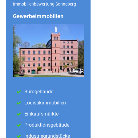
Immobilienbewertung Sonneberg
Gewerbeimmobilien
Bürogebäude
Logistikimmobilien
Einkaufsmärkte
Produktionsgebäude
Industriegrundstücke