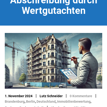
Abschreibung durch
Wertgutachten
|
|
|
1. November 2024
Lutz Schneider
0 Kommentare
Brandenburg
,
Berlin
,
Deutschland
,
Immobilienbewertung
,