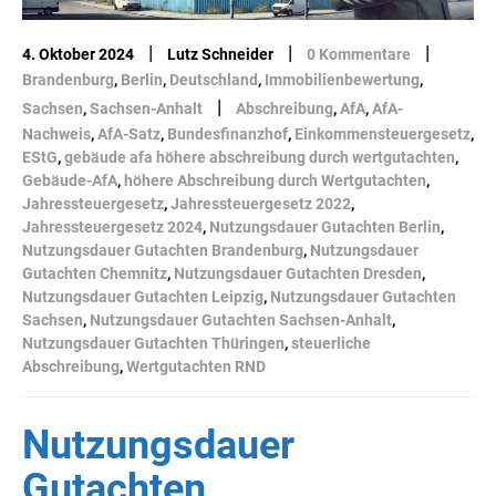
|
|
|
4. Oktober 2024
Lutz Schneider
0 Kommentare
Brandenburg
,
Berlin
,
Deutschland
,
Immobilienbewertung
,
|
Sachsen
,
Sachsen-Anhalt
Abschreibung
,
AfA
,
AfA-
Nachweis
,
AfA-Satz
,
Bundesfinanzhof
,
Einkommensteuergesetz
,
EStG
,
gebäude afa höhere abschreibung durch wertgutachten
,
Gebäude-AfA
,
höhere Abschreibung durch Wertgutachten
,
Jahressteuergesetz
,
Jahressteuergesetz 2022
,
Jahressteuergesetz 2024
,
Nutzungsdauer Gutachten Berlin
,
Nutzungsdauer Gutachten Brandenburg
,
Nutzungsdauer
Gutachten Chemnitz
,
Nutzungsdauer Gutachten Dresden
,
Nutzungsdauer Gutachten Leipzig
,
Nutzungsdauer Gutachten
Sachsen
,
Nutzungsdauer Gutachten Sachsen-Anhalt
,
Nutzungsdauer Gutachten Thüringen
,
steuerliche
Abschreibung
,
Wertgutachten RND
Nutzungsdauer
Gutachten