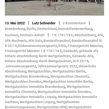
|
|
|
13. Mai 2022
Lutz Schneider
0 Kommentare
Brandenburg
,
Berlin
,
Deutschland
,
Immobilienbewertung
,
|
Sachsen
,
Sachsen-Anhalt
1 K 1741/18 E
,
Abschreibung
,
AfA
,
AfA-Nachweis
,
AfA-Satz
,
Bundesfinanzhof
,
Bundesfinanzhof IX
R 25/19
,
Einkommensteuergesetz
,
EStG
,
Finanzgericht Münster
,
Finanzgericht Münster 1 K 1741/18 E
,
Gebäude
,
gebäude afa
höhere abschreibung durch wertgutachten
,
Gebäude-AfA
,
höhere Abschreibung durch Wertgutachten
,
IX R 25/19
,
Jahressteuergesetz
,
Jahressteuergesetz 2022
,
steuerliche
Abschreibung
,
Wertgutachten
,
Wertgutachten Berlin
,
Wertgutachten Brandenburg
,
Wertgutachten Chemnitz
,
Wertgutachten Dresden
,
Wertgutachten Immobilie Berlin
,
Wertgutachten Immobilie Brandenburg
,
Wertgutachten
Immobilie Chemnitz
,
Wertgutachten Immobilie Dresden
,
Wertgutachten Immobilie Leipzig
,
Wertgutachten Immobilie
Sachsen
,
Wertgutachten Leipzig
,
Wertgutachten
Restnutzungsdauer
,
Wertgutachten RND
,
Wertgutachten