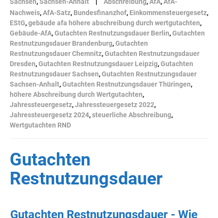
|
Sachsen
,
Sachsen-Anhalt
Abschreibung
,
AfA
,
AfA-
Nachweis
,
AfA-Satz
,
Bundesfinanzhof
,
Einkommensteuergesetz
,
EStG
,
gebäude afa höhere abschreibung durch wertgutachten
,
Gebäude-AfA
,
Gutachten Restnutzungsdauer Berlin
,
Gutachten
Restnutzungsdauer Brandenburg
,
Gutachten
Restnutzungsdauer Chemnitz
,
Gutachten Restnutzungsdauer
Dresden
,
Gutachten Restnutzungsdauer Leipzig
,
Gutachten
Restnutzungsdauer Sachsen
,
Gutachten Restnutzungsdauer
Sachsen-Anhalt
,
Gutachten Restnutzungsdauer Thüringen
,
höhere Abschreibung durch Wertgutachten
,
Jahressteuergesetz
,
Jahressteuergesetz 2022
,
Jahressteuergesetz 2024
,
steuerliche Abschreibung
,
Wertgutachten RND
Gutachten
Restnutzungsdauer
Gutachten Restnutzungsdauer - Wie