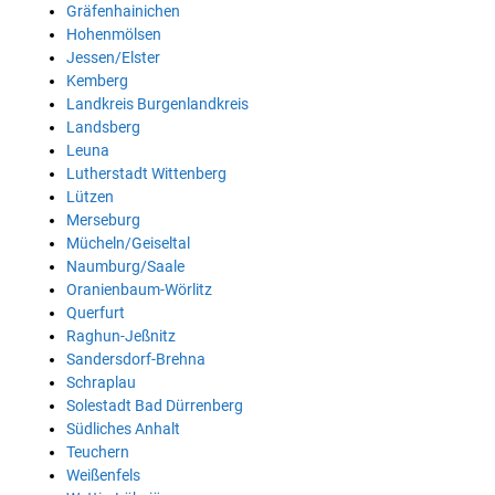
Gräfenhainichen
Hohenmölsen
Jessen/Elster
Kemberg
Landkreis Burgenlandkreis
Landsberg
Leuna
Lutherstadt Wittenberg
Lützen
Merseburg
Mücheln/Geiseltal
Naumburg/Saale
Oranienbaum-Wörlitz
Querfurt
Raghun-Jeßnitz
Sandersdorf-Brehna
Schraplau
Solestadt Bad Dürrenberg
Südliches Anhalt
Teuchern
Weißenfels