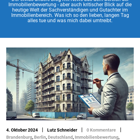
Immobilienbewertung - aber auch kritischer Blick auf die
heutige Welt der Sachverständigen und Gutachter im
Immobilienbereich. Was ich so den lieben, langen Tag
alles tue und was mich dabei umtreibt.
|
|
|
4. Oktober 2024
Lutz Schneider
0 Kommentare
Brandenburg
,
Berlin
,
Deutschland
,
Immobilienbewertung
,