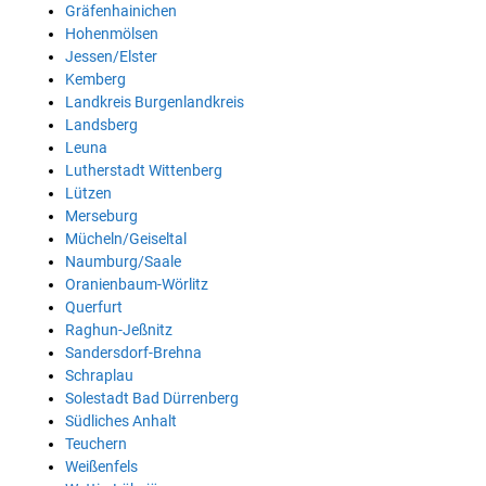
Gräfenhainichen
Hohenmölsen
Jessen/Elster
Kemberg
Landkreis Burgenlandkreis
Landsberg
Leuna
Lutherstadt Wittenberg
Lützen
Merseburg
Mücheln/Geiseltal
Naumburg/Saale
Oranienbaum-Wörlitz
Querfurt
Raghun-Jeßnitz
Sandersdorf-Brehna
Schraplau
Solestadt Bad Dürrenberg
Südliches Anhalt
Teuchern
Weißenfels