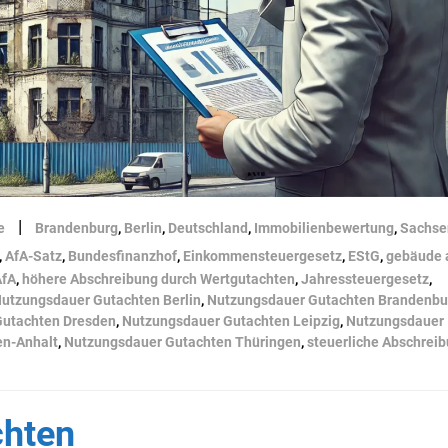
|
e
Brandenburg
,
Berlin
,
Deutschland
,
Immobilienbewertung
,
Sachse
,
AfA-Satz
,
Bundesfinanzhof
,
Einkommensteuergesetz
,
EStG
,
gebäude 
AfA
,
höhere Abschreibung durch Wertgutachten
,
Jahressteuergesetz
,
utzungsdauer Gutachten Berlin
,
Nutzungsdauer Gutachten Brandenbu
Gutachten Dresden
,
Nutzungsdauer Gutachten Leipzig
,
Nutzungsdauer
en-Anhalt
,
Nutzungsdauer Gutachten Thüringen
,
steuerliche Abschrei
chten