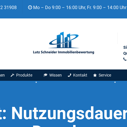
92 31908
Mo – Do 9:00 – 16:00 Uhr, Fr. 9:00 – 14:00 Uhr
S
Qu
gen
Produkte
Wissen
Kontakt
Service
t:
Nutzungsdauer