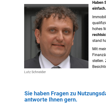
Haben S
einfach.
Immobil
qualifiz
hohes M
rechtsi
stand ha
Mit mein
Finanzä
stellen
Besicht
Lutz Schneider
Sie haben Fragen zu Nutzungsda
antworte Ihnen gern.