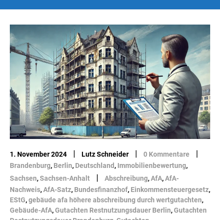
|
|
|
1. November 2024
Lutz Schneider
0 Kommentare
Brandenburg
,
Berlin
,
Deutschland
,
Immobilienbewertung
,
|
Sachsen
,
Sachsen-Anhalt
Abschreibung
,
AfA
,
AfA-
Nachweis
,
AfA-Satz
,
Bundesfinanzhof
,
Einkommensteuergesetz
,
EStG
,
gebäude afa höhere abschreibung durch wertgutachten
,
Gebäude-AfA
,
Gutachten Restnutzungsdauer Berlin
,
Gutachten