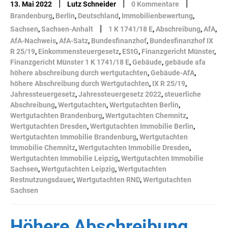
|
|
|
13. Mai 2022
Lutz Schneider
0 Kommentare
Brandenburg
,
Berlin
,
Deutschland
,
Immobilienbewertung
,
|
Sachsen
,
Sachsen-Anhalt
1 K 1741/18 E
,
Abschreibung
,
AfA
,
AfA-Nachweis
,
AfA-Satz
,
Bundesfinanzhof
,
Bundesfinanzhof IX
R 25/19
,
Einkommensteuergesetz
,
EStG
,
Finanzgericht Münster
,
Finanzgericht Münster 1 K 1741/18 E
,
Gebäude
,
gebäude afa
höhere abschreibung durch wertgutachten
,
Gebäude-AfA
,
höhere Abschreibung durch Wertgutachten
,
IX R 25/19
,
Jahressteuergesetz
,
Jahressteuergesetz 2022
,
steuerliche
Abschreibung
,
Wertgutachten
,
Wertgutachten Berlin
,
Wertgutachten Brandenburg
,
Wertgutachten Chemnitz
,
Wertgutachten Dresden
,
Wertgutachten Immobilie Berlin
,
Wertgutachten Immobilie Brandenburg
,
Wertgutachten
Immobilie Chemnitz
,
Wertgutachten Immobilie Dresden
,
Wertgutachten Immobilie Leipzig
,
Wertgutachten Immobilie
Sachsen
,
Wertgutachten Leipzig
,
Wertgutachten
Restnutzungsdauer
,
Wertgutachten RND
,
Wertgutachten
Sachsen
Höhere Abschreibung