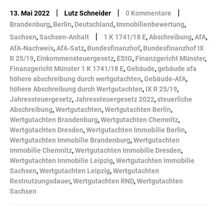
|
|
|
13. Mai 2022
Lutz Schneider
0 Kommentare
Brandenburg
,
Berlin
,
Deutschland
,
Immobilienbewertung
,
|
Sachsen
,
Sachsen-Anhalt
1 K 1741/18 E
,
Abschreibung
,
AfA
,
AfA-Nachweis
,
AfA-Satz
,
Bundesfinanzhof
,
Bundesfinanzhof IX
R 25/19
,
Einkommensteuergesetz
,
EStG
,
Finanzgericht Münster
,
Finanzgericht Münster 1 K 1741/18 E
,
Gebäude
,
gebäude afa
höhere abschreibung durch wertgutachten
,
Gebäude-AfA
,
höhere Abschreibung durch Wertgutachten
,
IX R 25/19
,
Jahressteuergesetz
,
Jahressteuergesetz 2022
,
steuerliche
Abschreibung
,
Wertgutachten
,
Wertgutachten Berlin
,
Wertgutachten Brandenburg
,
Wertgutachten Chemnitz
,
Wertgutachten Dresden
,
Wertgutachten Immobilie Berlin
,
Wertgutachten Immobilie Brandenburg
,
Wertgutachten
Immobilie Chemnitz
,
Wertgutachten Immobilie Dresden
,
Wertgutachten Immobilie Leipzig
,
Wertgutachten Immobilie
Sachsen
,
Wertgutachten Leipzig
,
Wertgutachten
Restnutzungsdauer
,
Wertgutachten RND
,
Wertgutachten
Sachsen