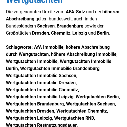
Die vorgenannten Urteile zum
AFA-Satz
und der
höheren
Abschreibung
gelten bundesweit, auch in den
Bundesländern
Sachsen
,
Brandenburg
sowie den
Großstädten
Dresden
,
Chemnitz
,
Leipzig
und
Berlin
.
Schlagworte: AfA Immobilie, höhere Abschreibung
durch Wertgutachten, höhere Abschreibung Immobilie,
Wertgutachten
Immobilie, Wertgutachten
Immobilie
Berlin, Wertgutachten
Immobilie Brandenburg,
Wertgutachten
Immobilie Sachsen,
Wertgutachten
Immobilie Dresden,
Wertgutachten
Immobilie Chemnitz,
Wertgutachten
Immobilie Leipzig, W
ertgutachten
Berlin,
Wertgutachten
Brandenburg, Wertgutachten
Sachsen,
Wertgutachten
Dresden, Wertgutachten
Chemnitz,
Wertgutachten
Leipzig, Wertgutachten RND,
Wertgutachten Restnutzungsdauer
.