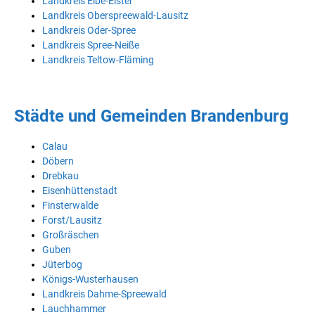
Landkreis Elbe-Elster
Landkreis Oberspreewald-Lausitz
Landkreis Oder-Spree
Landkreis Spree-Neiße
Landkreis Teltow-Fläming
Städte und Gemeinden Brandenburg
Calau
Döbern
Drebkau
Eisenhüttenstadt
Finsterwalde
Forst/Lausitz
Großräschen
Guben
Jüterbog
Königs-Wusterhausen
Landkreis Dahme-Spreewald
Lauchhammer