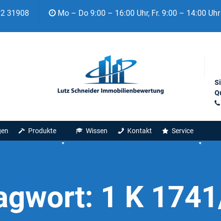
92 31908
Mo – Do 9:00 – 16:00 Uhr, Fr. 9:00 – 14:00 Uhr
S
Qu
gen
Produkte
Wissen
Kontakt
Service
agwort:
1 K 1741