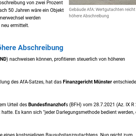
Abschreibung von zwei Prozent
Gebäude AfA: Wertgutachten reicht 
ach 50 Jahren wäre ein Objekt
höhere Abschreibung
ümerwechsel werden
eu ermittelt.
öhere Abschreibung
RND
) nachweisen können, profitieren steuerlich von höheren
tlung des AfA-Satzes, hat das
Finanzgericht Münster
entschied
em Urteil des
Bundesfinanzhof
s (BFH) vom 28.7.2021 (Az. IX R 
t hatte. Es kann sich "jeder Darlegungsmethode bedient werden, 
age eines kostspieligen Bausubstanzgutachtens. Nun reicht zum