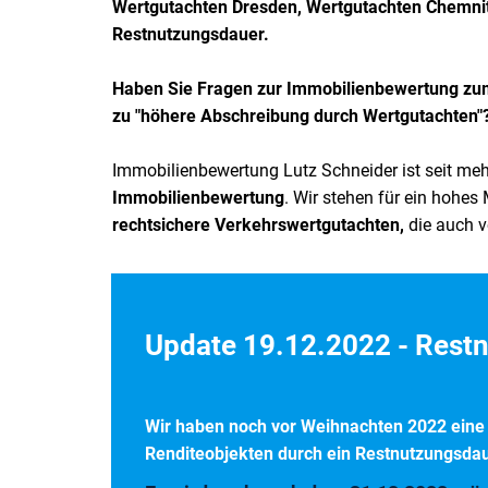
Wertgutachten
Dresden, Wertgutachten
Chemnit
Restnutzungsdauer
.
Haben Sie Fragen zur Immobilienbewertung zum
zu "höhere Abschreibung durch Wertgutachten"? 
Immobilienbewertung Lutz Schneider ist seit meh
Immobilienbewertung
. Wir stehen für ein hohe
rechtsichere Verkehrswertgutachten,
die auch 
Update 19.12.2022 - Rest
Wir haben noch vor Weihnachten 2022 eine wi
Renditeobjekten durch ein Restnutzungsda