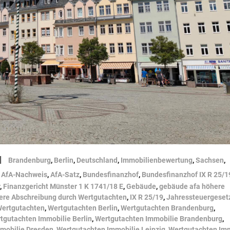
|
Brandenburg
,
Berlin
,
Deutschland
,
Immobilienbewertung
,
Sachsen
,
,
AfA-Nachweis
,
AfA-Satz
,
Bundesfinanzhof
,
Bundesfinanzhof IX R 25/1
,
Finanzgericht Münster 1 K 1741/18 E
,
Gebäude
,
gebäude afa höhere
ere Abschreibung durch Wertgutachten
,
IX R 25/19
,
Jahressteuergeset
ertgutachten
,
Wertgutachten Berlin
,
Wertgutachten Brandenburg
,
tgutachten Immobilie Berlin
,
Wertgutachten Immobilie Brandenburg
,
mobilie Dresden
,
Wertgutachten Immobilie Leipzig
,
Wertgutachten Imm