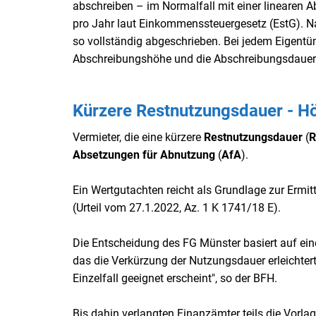
abschreiben – im Normalfall mit einer linearen 
pro Jahr laut Einkommenssteuergesetz (EstG). N
so vollständig abgeschrieben. Bei jedem Eigent
Abschreibungshöhe und die Abschreibungsdauer n
Kürzere Restnutzungsdauer - H
Vermieter, die eine kürzere
Restnutzungsdauer
(
Absetzungen für Abnutzung
(
AfA
).
Ein Wertgutachten reicht als Grundlage zur Ermit
(Urteil vom 27.1.2022, Az. 1 K 1741/18 E).
Die Entscheidung des FG Münster basiert auf ein
das die Verkürzung der Nutzungsdauer erleichter
Einzelfall geeignet erscheint", so der BFH.
Bis dahin verlangten Finanzämter teils die Vorl