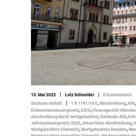
|
|
13. Mai 2022
Lutz Schneider
0 Kommentare
|
Sachsen-Anhalt
1 K 1741/18 E
,
Abschreibung
,
AfA
Einkommensteuergesetz
,
EStG
,
Finanzgericht Münster
abschreibung durch wertgutachten
,
Gebäude-AfA
,
höh
Jahressteuergesetz 2022
,
steuerliche Abschreibung
,
W
Wertgutachten Chemnitz
,
Wertgutachten Dresden
,
Wer
Wertgutachten Immobilie Chemnitz
,
Wertgutachten Im