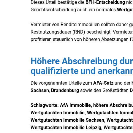
Dieses Urteil bestätige die
BFH-Entscheidung
nic
Gerichtsentscheidung auch ein normales
Wertgu
Vermieter von Renditeimmobilien sollten daher g
Restnutzungsdauer (RND) bescheinigt. Vermieter
profitieren steuerlich von höheren Absetzungen f
Höhere Abschreibung durc
qualifizierte und anerka
Die vorgenannten Urteile zum
AFA-Satz
und der
Sachsen
,
Brandenburg
sowie den Großstädten
D
Schlagworte: AfA Immobilie, höhere Abschreib
Wertgutachten
Immobilie, Wertgutachten
Immobi
Wertgutachten
Immobilie Sachsen, Wertgutach
Wertgutachten
Immobilie Leipzig, W
ertgutachte