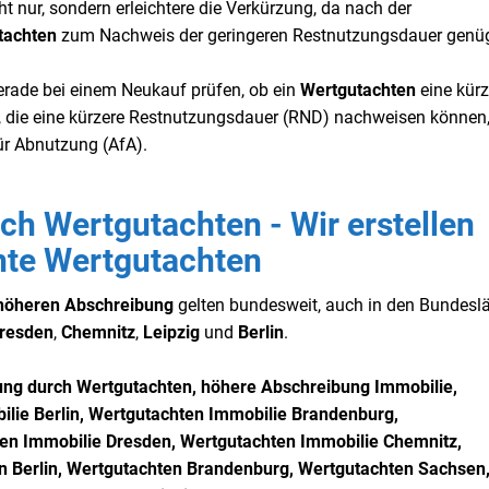
ht nur, sondern erleichtere die Verkürzung, da nach der
tachten
zum Nachweis der geringeren Restnutzungsdauer genüg
erade bei einem Neukauf prüfen, ob ein
Wertgutachten
eine kürz
, die eine kürzere Restnutzungsdauer (RND) nachweisen können
ür Abnutzung (AfA).
h Wertgutachten - Wir erstellen
nnte Wertgutachten
höheren Abschreibung
gelten bundesweit, auch in den Bundesl
resden
,
Chemnitz
,
Leipzig
und
Berlin
.
ung durch Wertgutachten, höhere Abschreibung Immobilie,
lie Berlin, Wertgutachten
Immobilie Brandenburg,
ten
Immobilie Dresden, Wertgutachten
Immobilie Chemnitz,
n
Berlin, Wertgutachten
Brandenburg, Wertgutachten
Sachsen