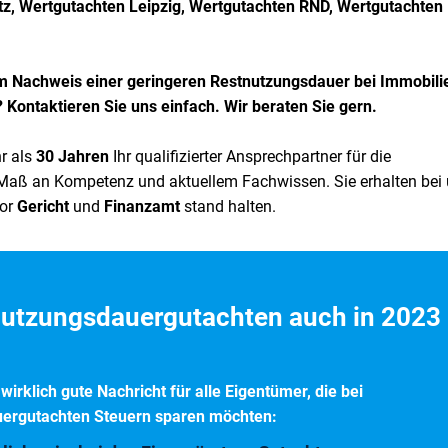
z, Wertgutachten
Leipzig, Wertgutachten RND, Wertgutachten
 Nachweis einer geringeren Restnutzungsdauer bei Immobili
Kontaktieren Sie uns einfach. Wir beraten Sie gern.
r als
30 Jahren
Ihr qualifizierter Ansprechpartner für die
s Maß an Kompetenz und aktuellem Fachwissen. Sie erhalten bei
vor
Gericht
und
Finanzamt
stand halten.
nutzungsdauergutachten auch in 2023
rklich gute Nachricht für alle Eigentümer, die bei
uergutachten Steuern sparen möchten: