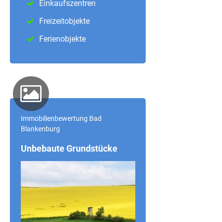
Einkaufszentren
Freizeitobjekte
Ferienobjekte
Immobilienbewertung Bad
Blankenburg
Unbebaute Grundstücke