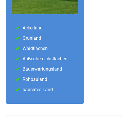
Ackerland
Grünland
Waldflächen
Außenbereichsflächen
Bauerwartungsland
Rohbauland
baureifes Land