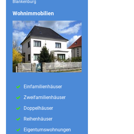
Blankenburg
Wohnimmobilien
Einfamilienhäuser
Zweifamilienhäuser
Doppelhäuser
Reihenhäuser
Eigentumswohnungen