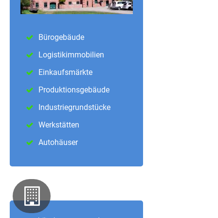
Bürogebäude
Logistikimmobilien
Einkaufsmärkte
Produktionsgebäude
Industriegrundstücke
Werkstätten
Autohäuser