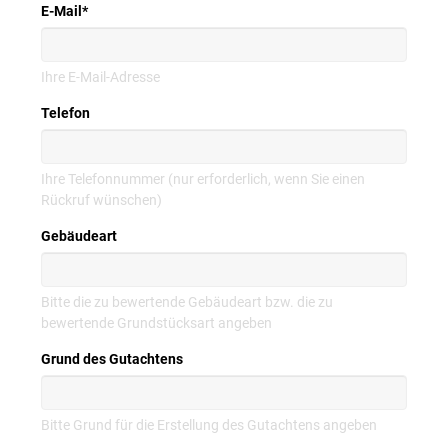
E-Mail
*
Ihre E-Mail-Adresse
Telefon
Ihre Telefonnummer (nur erforderlich, wenn Sie einen
Rückruf wünschen)
Gebäudeart
Bitte die zu bewertende Gebäudeart bzw. die zu
bewertende Grundstücksart angeben
Grund des Gutachtens
Bitte Grund für die Erstellung des Gutachtens angeben