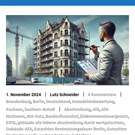
|
|
|
1. November 2024
Lutz Schneider
0 Kommentare
Brandenburg
,
Berlin
,
Deutschland
,
Immobilienbewertung
,
|
Sachsen
,
Sachsen-Anhalt
Abschreibung
,
AfA
,
AfA-
Nachweis
,
AfA-Satz
,
Bundesfinanzhof
,
Einkommensteuergesetz
,
EStG
,
gebäude afa höhere abschreibung durch wertgutachten
,
Gebäude-AfA
,
Gutachten Restnutzungsdauer Berlin
,
Gutachten