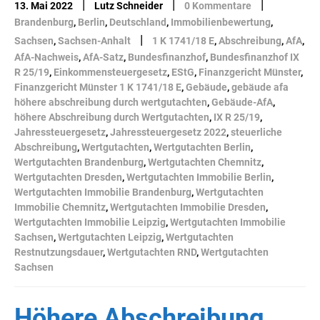
|
|
|
13. Mai 2022
Lutz Schneider
0 Kommentare
Brandenburg
,
Berlin
,
Deutschland
,
Immobilienbewertung
,
|
Sachsen
,
Sachsen-Anhalt
1 K 1741/18 E
,
Abschreibung
,
AfA
,
AfA-Nachweis
,
AfA-Satz
,
Bundesfinanzhof
,
Bundesfinanzhof IX
R 25/19
,
Einkommensteuergesetz
,
EStG
,
Finanzgericht Münster
,
Finanzgericht Münster 1 K 1741/18 E
,
Gebäude
,
gebäude afa
höhere abschreibung durch wertgutachten
,
Gebäude-AfA
,
höhere Abschreibung durch Wertgutachten
,
IX R 25/19
,
Jahressteuergesetz
,
Jahressteuergesetz 2022
,
steuerliche
Abschreibung
,
Wertgutachten
,
Wertgutachten Berlin
,
Wertgutachten Brandenburg
,
Wertgutachten Chemnitz
,
Wertgutachten Dresden
,
Wertgutachten Immobilie Berlin
,
Wertgutachten Immobilie Brandenburg
,
Wertgutachten
Immobilie Chemnitz
,
Wertgutachten Immobilie Dresden
,
Wertgutachten Immobilie Leipzig
,
Wertgutachten Immobilie
Sachsen
,
Wertgutachten Leipzig
,
Wertgutachten
Restnutzungsdauer
,
Wertgutachten RND
,
Wertgutachten
Sachsen
Höhere Abschreibung