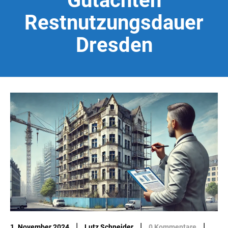
Gutachten
Restnutzungsdauer
Dresden
|
|
|
1. November 2024
Lutz Schneider
0 Kommentare