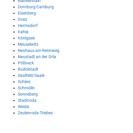
Blankenhain
Dornburg-Camburg
Eisenberg
Greiz
Hermsdorf
Kahla
Königsee
Meuselwitz
Neuhaus am Rennweg
Neustadt an der Orla
Pößneck
Rudolstadt
Saalfeld/Saale
Schleiz
Schmölln
Sonneberg
Stadtroda
Weida
Zeulenroda-Triebes