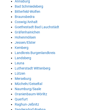
Annaburg
Bad Schmiedeberg
Bitterfeld-Wolfen
Braunsbedra
Coswig/Anhalt
Goethestadt Bad Lauchstädt
Gräfenhainichen
Hohenmölsen
Jessen/Elster
Kemberg
Landkreis Burgenlandkreis
Landsberg
Leuna
Lutherstadt Wittenberg
Lützen
Merseburg
Mücheln/Geiseltal
Naumburg/Saale
Oranienbaum-Wörlitz
Querfurt
Raghun-Jeßnitz
Sandersdorf-Brehna