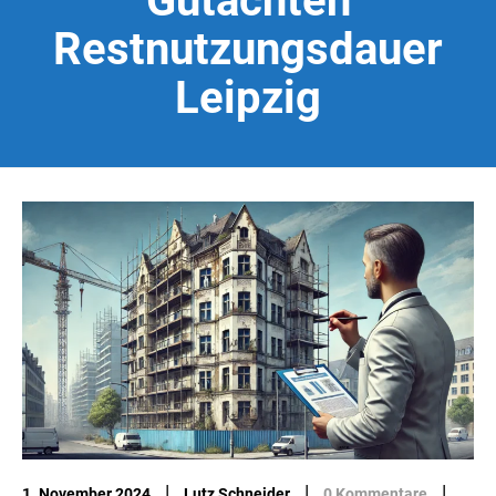
Gutachten
Restnutzungsdauer
Leipzig
|
|
|
1. November 2024
Lutz Schneider
0 Kommentare