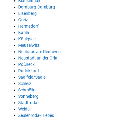
Blankenhain
Dornburg-Camburg
Eisenberg
Greiz
Hermsdorf
Kahla
Königsee
Meuselwitz
Neuhaus am Rennweg
Neustadt an der Orla
Pößneck
Rudolstadt
Saalfeld/Saale
Schleiz
Schmölln
Sonneberg
Stadtroda
Weida
Zeulenroda-Triebes