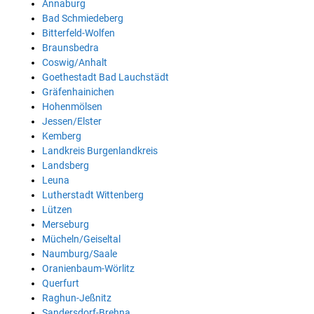
Annaburg
Bad Schmiedeberg
Bitterfeld-Wolfen
Braunsbedra
Coswig/Anhalt
Goethestadt Bad Lauchstädt
Gräfenhainichen
Hohenmölsen
Jessen/Elster
Kemberg
Landkreis Burgenlandkreis
Landsberg
Leuna
Lutherstadt Wittenberg
Lützen
Merseburg
Mücheln/Geiseltal
Naumburg/Saale
Oranienbaum-Wörlitz
Querfurt
Raghun-Jeßnitz
Sandersdorf-Brehna