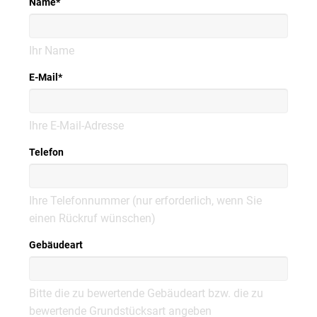
Name
*
Ihr Name
E-Mail
*
Ihre E-Mail-Adresse
Telefon
Ihre Telefonnummer (nur erforderlich, wenn Sie
einen Rückruf wünschen)
Gebäudeart
Bitte die zu bewertende Gebäudeart bzw. die zu
bewertende Grundstücksart angeben