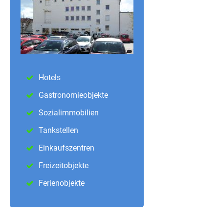
Hotels
Gastronomieobjekte
Sozialimmobilien
Tankstellen
Einkaufszentren
Freizeitobjekte
Ferienobjekte