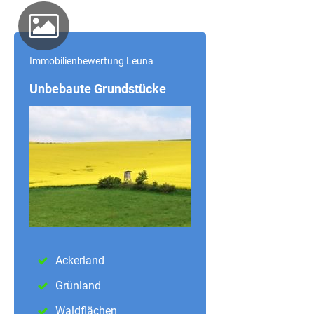
Immobilienbewertung Leuna
Unbebaute Grundstücke
Ackerland
Grünland
Waldflächen