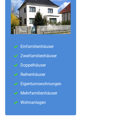
Einfamilienhäuser
Zweifamilienhäuser
Doppelhäuser
Reihenhäuser
Eigentumswohnungen
Mehrfamilienhäuser
Wohnanlagen