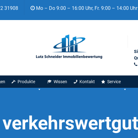
92 31908
Mo – Do 9:00 – 16:00 Uhr, Fr. 9:00 – 14:00 Uhr
S
Qu
gen
Produkte
Wissen
Kontakt
Service
:
verkehrswertgu