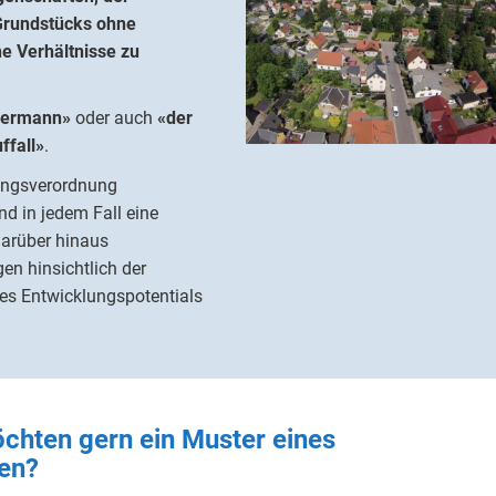
Grundstücks ohne
e Verhältnisse zu
edermann»
oder auch
«der
ffall»
.
lungsverordnung
nd in jedem Fall eine
darüber hinaus
n hinsichtlich der
es Entwicklungspotentials
chten gern ein Muster eines
en?