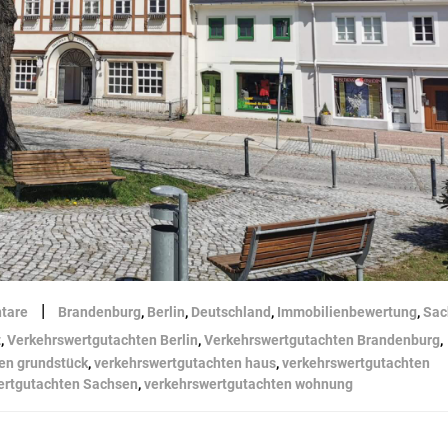
|
tare
Brandenburg
,
Berlin
,
Deutschland
,
Immobilienbewertung
,
Sac
z
,
Verkehrswertgutachten Berlin
,
Verkehrswertgutachten Brandenburg
,
en grundstück
,
verkehrswertgutachten haus
,
verkehrswertgutachten
ertgutachten Sachsen
,
verkehrswertgutachten wohnung