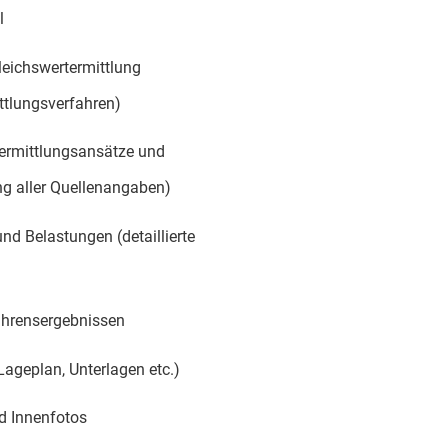
l
leichswertermittlung
ttlungsverfahren)
rtermittlungsansätze und
ng aller Quellenangaben)
nd Belastungen (detaillierte
ahrensergebnissen
ageplan, Unterlagen etc.)
d Innenfotos