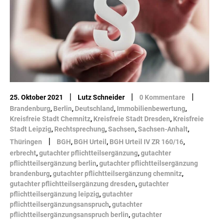
|
|
|
25. Oktober 2021
Lutz Schneider
0 Kommentare
Brandenburg
,
Berlin
,
Deutschland
,
Immobilienbewertung
,
Kreisfreie Stadt Chemnitz
,
Kreisfreie Stadt Dresden
,
Kreisfreie
Stadt Leipzig
,
Rechtsprechung
,
Sachsen
,
Sachsen-Anhalt
,
|
Thüringen
BGH
,
BGH Urteil
,
BGH Urteil IV ZR 160/16
,
erbrecht
,
gutachter pflichtteilsergänzung
,
gutachter
pflichtteilsergänzung berlin
,
gutachter pflichtteilsergänzung
brandenburg
,
gutachter pflichtteilsergänzung chemnitz
,
gutachter pflichtteilsergänzung dresden
,
gutachter
pflichtteilsergänzung leipzig
,
gutachter
pflichtteilsergänzungsanspruch
,
gutachter
pflichtteilsergänzungsanspruch berlin
,
gutachter