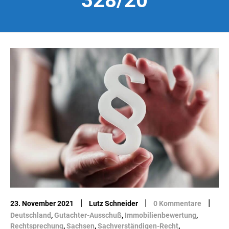
328/20
|
|
|
23. November 2021
Lutz Schneider
0 Kommentare
Deutschland
,
Gutachter-Ausschuß
,
Immobilienbewertung
,
Rechtsprechung
,
Sachsen
,
Sachverständigen-Recht
,