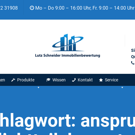
92 31908
Mo – Do 9:00 – 16:00 Uhr, Fr. 9:00 – 14:00 Uhr
S
Qu
gen
Produkte
Wissen
Kontakt
Service
hlagwort:
anspr