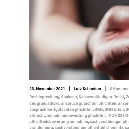
|
|
23. November 2021
Lutz Schneider
0 Kommen
Rechtsprechung
,
Sachsen
,
Sachverständigen-Recht
,
Z
des grundstücks
,
anspruch gutachten pflichtteil
,
anspr
anspruch wertgutachten pflichtteil
,
BGH
,
BGH Urteil
,
B
erbrecht
,
immobilienbewertung pflichtteil
,
IV ZR 328/2
pflichtteilsbewertung immobilie
,
sachverständiger pfli
brandenburg
,
sachverständiger pflichtteil chemnitz
,
sa