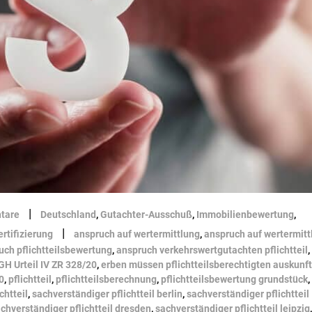
|
tare
Deutschland
,
Gutachter-Ausschuß
,
Immobilienbewertung
,
|
ertifizierung
anspruch auf wertermittlung
,
anspruch auf wertermitt
uch pflichtteilsbewertung
,
anspruch verkehrswertgutachten pflichtteil
,
GH Urteil IV ZR 328/20
,
erben müssen pflichtteilsberechtigten auskunf
0
,
pflichtteil
,
pflichtteilsberechnung
,
pflichtteilsbewertung grundstück
,
chtteil
,
sachverständiger pflichtteil berlin
,
sachverständiger pflichtteil
chverständiger pflichtteil dresden
,
sachverständiger pflichtteil leipzig
,