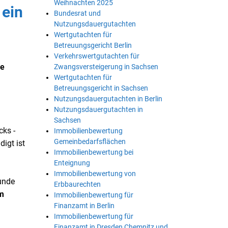
Weihnachten 2025
 ein
Bundesrat und
Nutzungsdauergutachten
Wertgutachten für
Betreuungsgericht Berlin
Verkehrswertgutachten für
ie
Zwangsversteigerung in Sachsen
Wertgutachten für
Betreuungsgericht in Sachsen
Nutzungsdauergutachten in Berlin
Nutzungsdauergutachten in
Sachsen
cks -
Immobilienbewertung
Gemeinbedarfsflächen
digt ist
Immobilienbewertung bei
Enteignung
Immobilienbewertung von
tunde
Erbbaurechten
um
Immobilienbewertung für
Finanzamt in Berlin
Immobilienbewertung für
Finanzamt in Dresden Chemnitz und