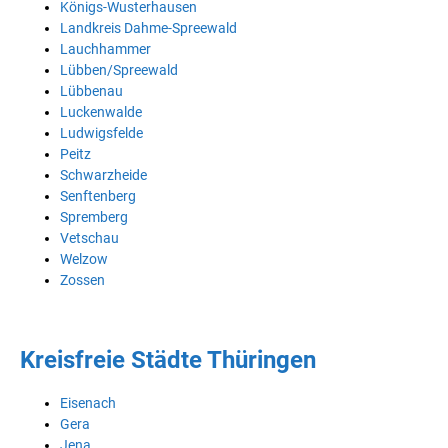
Königs-Wusterhausen
Landkreis Dahme-Spreewald
Lauchhammer
Lübben/Spreewald
Lübbenau
Luckenwalde
Ludwigsfelde
Peitz
Schwarzheide
Senftenberg
Spremberg
Vetschau
Welzow
Zossen
Kreisfreie Städte Thüringen
Eisenach
Gera
Jena