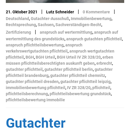
|
|
|
21. Oktober 2021
Lutz Schneider
0 Kommentare
Deutschland
,
Gutachter-Ausschuß
,
Immobilienbewertung
,
Rechtsprechung
,
Sachsen
,
Sachverständigen-Recht
,
|
Zertifizierung
anspruch auf wertermittlung
,
anspruch auf
wertermittlung des grundstücks
,
anspruch gutachten pflichtteil
,
anspruch pflichtteilsbewertung
,
anspruch
verkehrswertgutachten pflichtteil
,
anspruch wertgutachten
pflichtteil
,
BGH
,
BGH Urteil
,
BGH Urteil IV ZR 328/20
,
erben
müssen pflichtteilsberechtigten auskunft geben
,
erbrecht
,
gutachter pflichtteil
,
gutachter pflichtteil berlin
,
gutachter
pflichtteil brandenburg
,
gutachter pflichtteil chemnitz
,
gutachter pflichtteil dresden
,
gutachter pflichtteil leipzig
,
immobilienbewertung pflichtteil
,
IV ZR 328/20
,
pflichtteil
,
pflichtteilsberechnung
,
pflichtteilsbewertung grundstück
,
pflichtteilsbewertung immobilie
Gutachter