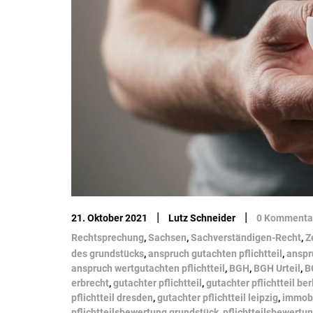
|
|
21. Oktober 2021
Lutz Schneider
0 Kommenta
Rechtsprechung
,
Sachsen
,
Sachverständigen-Recht
,
Z
des grundstücks
,
anspruch gutachten pflichtteil
,
anspr
anspruch wertgutachten pflichtteil
,
BGH
,
BGH Urteil
,
B
erbrecht
,
gutachter pflichtteil
,
gutachter pflichtteil ber
pflichtteil dresden
,
gutachter pflichtteil leipzig
,
immobi
pflichtteilsbewertung grundstück
,
pflichtteilsbewertu