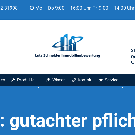
92 31908
Mo – Do 9:00 – 16:00 Uhr, Fr. 9:00 – 14:00 Uhr
S
Qu
gen
Produkte
Wissen
Kontakt
Service
:
gutachter pflich