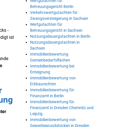
Wertgutachten für
Betreuungsgericht Berlin
Verkehrswertgutachten für
Zwangsversteigerung in Sachsen
Wertgutachten für
cks -
Betreuungsgericht in Sachsen
Nutzungsdauergutachten in Berlin
digt ist
Nutzungsdauergutachten in
Sachsen
Immobilienbewertung
tunde
Gemeinbedarfsflächen
um
Immobilienbewertung bei
Enteignung
Immobilienbewertung von
Erbbaurechten
r
Immobilienbewertung für
Finanzamt in Berlin
nung
Immobilienbewertung für
Finanzamt in Dresden Chemnitz und
hter
Leipzig
Immobilienbewertung von
Gewerbegrundstücken in Dresden