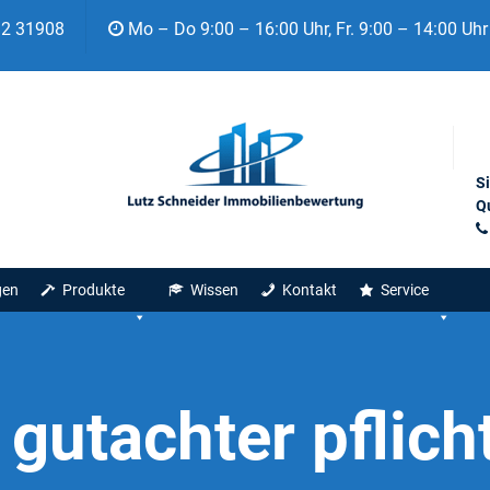
92 31908
Mo – Do 9:00 – 16:00 Uhr, Fr. 9:00 – 14:00 Uhr
S
Qu
gen
Produkte
Wissen
Kontakt
Service
:
gutachter pflich