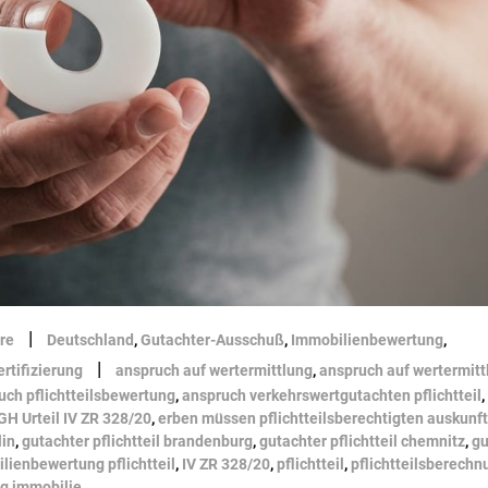
|
re
Deutschland
,
Gutachter-Ausschuß
,
Immobilienbewertung
,
|
ertifizierung
anspruch auf wertermittlung
,
anspruch auf wertermitt
uch pflichtteilsbewertung
,
anspruch verkehrswertgutachten pflichtteil
,
GH Urteil IV ZR 328/20
,
erben müssen pflichtteilsberechtigten auskunf
lin
,
gutachter pflichtteil brandenburg
,
gutachter pflichtteil chemnitz
,
gu
lienbewertung pflichtteil
,
IV ZR 328/20
,
pflichtteil
,
pflichtteilsberechn
ng immobilie