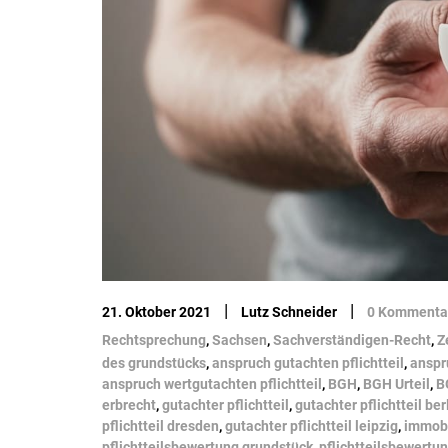
|
|
21. Oktober 2021
Lutz Schneider
0 Kommenta
Rechtsprechung
,
Sachsen
,
Sachverständigen-Recht
,
Z
des grundstücks
,
anspruch gutachten pflichtteil
,
anspr
anspruch wertgutachten pflichtteil
,
BGH
,
BGH Urteil
,
B
erbrecht
,
gutachter pflichtteil
,
gutachter pflichtteil ber
pflichtteil dresden
,
gutachter pflichtteil leipzig
,
immobi
pflichtteilsbewertung grundstück
,
pflichtteilsbewertu