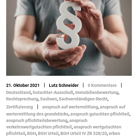
|
|
|
21. Oktober 2021
Lutz Schneider
0 Kommentare
Deutschland
,
Gutachter-Ausschuß
,
Immobilienbewertung
,
Rechtsprechung
,
Sachsen
,
Sachverständigen-Recht
,
|
Zertifizierung
anspruch auf wertermittlung
,
anspruch auf
wertermittlung des grundstücks
,
anspruch gutachten pflichtteil
,
anspruch pflichtteilsbewertung
,
anspruch
verkehrswertgutachten pflichtteil
,
anspruch wertgutachten
pflichtteil
,
BGH
,
BGH Urteil
,
BGH Urteil IV ZR 328/20
,
erben