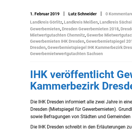
|
|
1. Februar 2019
Lutz Schneider
0 Kommentar
Landkreis Görlitz
,
Landkreis Meißen
,
Landkreis Sächs
Gewerbemieten
,
Dresden Gewerbemieten 2018
,
Dresd
Mietwertgutachten Chemnitz
,
Gewerbe Mietwertgutac
Gewerbemieten IHK Dresden
,
Gewerbemietspiegel 20
Dresden
,
Gewerbemietspiegel IHK Kammerbezirk Dre
Gewerbemietwwertgutachten Sachsen
IHK veröffentlicht G
Kammerbezirk Dresd
Die IHK Dresden informiert alle zwei Jahre in 
Dresden (Mietspiegel für Gewerbemieten). Grund
sowie Befragungen von Städten und Gemeinden 
Die IHK Dresden schreibt in den Erläuterungen 