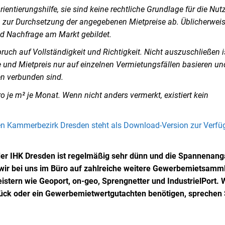
entierungshilfe, sie sind keine rechtliche Grundlage für die Nutz
ch zur Durchsetzung der angegebenen Mietpreise ab. Üblicherwei
d Nachfrage am Markt gebildet.
ch auf Vollständigkeit und Richtigkeit. Nicht auszuschließen is
und Mietpreis nur auf einzelnen Vermietungsfällen basieren un
en verbunden sind.
 je m² je Monat. Wenn nicht anders vermerkt, existiert kein
en Kammerbezirk Dresden steht als Download-Version zur Verf
er IHK Dresden ist regelmäßig sehr dünn und die Spannenan
n wir bei uns im Büro auf zahlreiche weitere Gewerbemietsam
istern wie Geoport, on-geo, Sprengnetter und IndustrielPort.
stück oder ein Gewerbemietwertgutachten benötigen, sprechen 