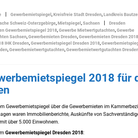
|
e
Gewerbemietspiegel
,
Kreisfreie Stadt Dresden
,
Landkreis Bautze
|
ische Schweiz-Osterzgebirge
,
Mietspiegel
,
Sachsen
Dresden
en Gewerbemietspiegel 2018
,
Gewerbe Mietwertgutachten
,
Gewerbe
hten Sachsen
,
Gewerbemieten Dresden
,
Gewerbemieten Dresden 201
18 IHK Dresden
,
Gewerbemietspiegel Dresden 2018
,
Gewerbemietspieg
sden
,
Gewerbemietwertgutachten
,
Gewerbemietwertgutachten Dresde
ewerbemietspiegel 2018 für 
en
einem Gewerbemietspiegel über die Gewerbemieten im Kammerbezi
lagen waren Immobilienberichte, Auskünfte von Sachverständig
mit über 5.000 Einwohnern.
zum
Gewerbemietspiegel Dresden 2018
: