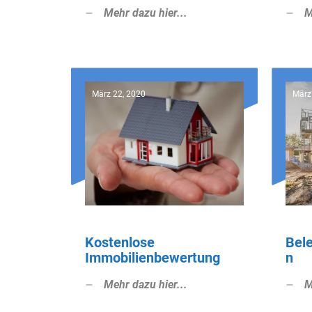
Mehr dazu hier...
M
März 22, 2020
März
Kostenlose
Bel
Immobilienbewertung
n
Mehr dazu hier...
M