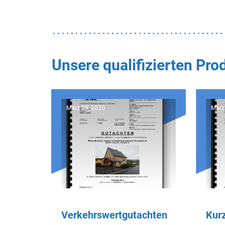
Unsere qualifizierten Pr
März 25, 2020
März
Verkehrswertgutachten
Kur