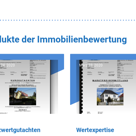
odukte der Immobilienbewertung
 24, 2020
März 23, 2020
zwertgutachten
Wertexpertise