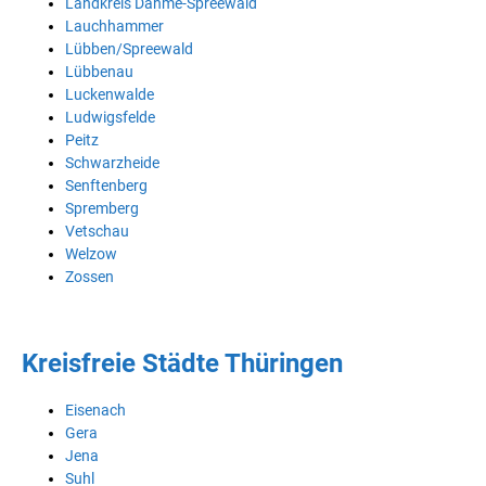
Landkreis Dahme-Spreewald
Lauchhammer
Lübben/Spreewald
Lübbenau
Luckenwalde
Ludwigsfelde
Peitz
Schwarzheide
Senftenberg
Spremberg
Vetschau
Welzow
Zossen
Kreisfreie Städte Thüringen
Eisenach
Gera
Jena
Suhl