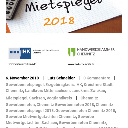
|
|
|
6. November 2018
Lutz Schneider
0 Kommentare
Gewerbemietspiegel
,
Erzgebirsgkreis
,
IHK
,
Kreisfreie Stadt
Chemnitz
,
Landkreis Mittelsachsen
,
Landkreis Zwickau
,
|
Mietspiegel
,
Sachsen
,
Vogtlandkreis
Chemnitz
Gewerbemieten
,
Chemnitz Gewerbemieten 2018
,
Chemnitz
Gewerbemietspiegel 2018
,
Geewerbemieten Chemnitz 2018
,
Gewerbe Mietwertgutachten Chemnitz
,
Gewerbe
Mietwertgutachten Sachsen
,
Gewerbemieten Chemnitz
,