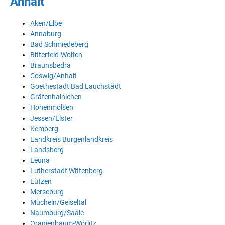
Anhalt
Aken/Elbe
Annaburg
Bad Schmiedeberg
Bitterfeld-Wolfen
Braunsbedra
Coswig/Anhalt
Goethestadt Bad Lauchstädt
Gräfenhainichen
Hohenmölsen
Jessen/Elster
Kemberg
Landkreis Burgenlandkreis
Landsberg
Leuna
Lutherstadt Wittenberg
Lützen
Merseburg
Mücheln/Geiseltal
Naumburg/Saale
Oranienbaum-Wörlitz