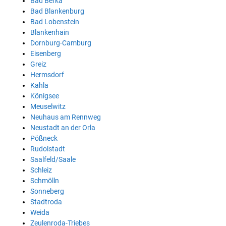
Bad Berka
Bad Blankenburg
Bad Lobenstein
Blankenhain
Dornburg-Camburg
Eisenberg
Greiz
Hermsdorf
Kahla
Königsee
Meuselwitz
Neuhaus am Rennweg
Neustadt an der Orla
Pößneck
Rudolstadt
Saalfeld/Saale
Schleiz
Schmölln
Sonneberg
Stadtroda
Weida
Zeulenroda-Triebes