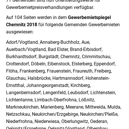
71 Gemeinden sind nun Orientierungswerte für
Gewerbemietpreisverhandlungen verfügbar.
Auf 104 Seiten werden in dem
Gewerbemietspiegel
Chemnitz 2018
für folgende Gemeinden Gewerbemieten
ausgewiesen:
Adorf/Vogtland, Annaberg-Buchholz, Aue,
Auerbach/Vogtland, Bad Elster, Brand-Erbisdorf,
Burkhardtsdorf, Burgstädt, Chemnitz, Crimmitschau,
Crottendorf, Döbeln, Eibenstock, Elsterberg, Eppendorf,
Flöha, Frankenberg, Frauenstein, Fraureuth, Freiberg,
Glauchau, Halsbrücke, Hartmannsdorf, Hohenstein-
Ernstthal, Johanngeorgenstadt, Kirchberg,
Langenbernsdorf, Lengenfeld, Leubsdorf, Lichtenstein,
Lichtentanne, Limbach-Oberfrohna, Lößnitz,
Markneukirchen, Marienberg, Meerane, Mittweida, Mulda,
Netzschkau, Neukirchen/Erzgebirge, Neukirchen/Pleiße,
Niederfrohna, Niederwiesa, Oberlungwitz, Oederan,
Oelsnitz/Erzgebirge, Oelsnitz/Vogtland, Olbernhau,