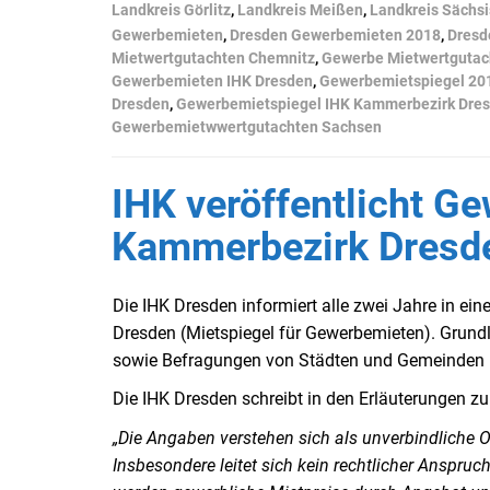
Landkreis Görlitz
,
Landkreis Meißen
,
Landkreis Sächs
Gewerbemieten
,
Dresden Gewerbemieten 2018
,
Dresd
Mietwertgutachten Chemnitz
,
Gewerbe Mietwertgutac
Gewerbemieten IHK Dresden
,
Gewerbemietspiegel 20
Dresden
,
Gewerbemietspiegel IHK Kammerbezirk Dre
Gewerbemietwwertgutachten Sachsen
IHK veröffentlicht G
Kammerbezirk Dresd
Die IHK Dresden informiert alle zwei Jahre in 
Dresden (Mietspiegel für Gewerbemieten). Grund
sowie Befragungen von Städten und Gemeinden 
Die IHK Dresden schreibt in den Erläuterungen 
„Die Angaben verstehen sich als unverbindliche Ori
Insbesondere leitet sich kein rechtlicher Anspru