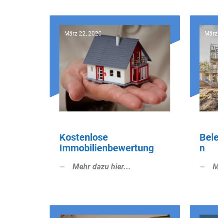
März 22, 2020
März
Kostenlose
Bel
Immobilienbewertung
n
Mehr dazu hier...
M