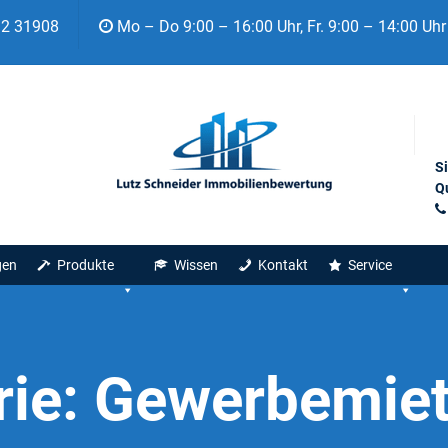
92 31908
Mo – Do 9:00 – 16:00 Uhr, Fr. 9:00 – 14:00 Uhr
S
Qu
gen
Produkte
Wissen
Kontakt
Service
rie:
Gewerbemiet