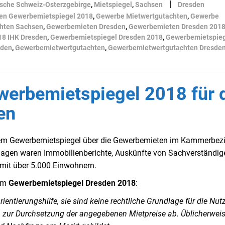
|
ische Schweiz-Osterzgebirge
,
Mietspiegel
,
Sachsen
Dresden
en Gewerbemietspiegel 2018
,
Gewerbe Mietwertgutachten
,
Gewerbe
hten Sachsen
,
Gewerbemieten Dresden
,
Gewerbemieten Dresden 201
18 IHK Dresden
,
Gewerbemietspiegel Dresden 2018
,
Gewerbemietspieg
sden
,
Gewerbemietwertgutachten
,
Gewerbemietwertgutachten Dresde
ewerbemietspiegel 2018 für 
en
einem Gewerbemietspiegel über die Gewerbemieten im Kammerbezi
lagen waren Immobilienberichte, Auskünfte von Sachverständig
mit über 5.000 Einwohnern.
zum
Gewerbemietspiegel Dresden 2018
:
entierungshilfe, sie sind keine rechtliche Grundlage für die Nutz
ch zur Durchsetzung der angegebenen Mietpreise ab. Üblicherwei