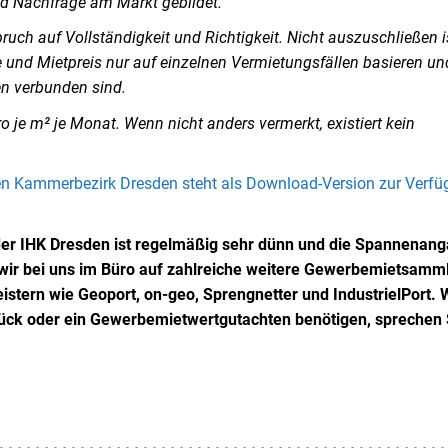
d Nachfrage am Markt gebildet.
ch auf Vollständigkeit und Richtigkeit. Nicht auszuschließen is
und Mietpreis nur auf einzelnen Vermietungsfällen basieren un
en verbunden sind.
 je m² je Monat. Wenn nicht anders vermerkt, existiert kein
en Kammerbezirk Dresden steht als Download-Version zur Verf
er IHK Dresden ist regelmäßig sehr dünn und die Spannenan
n wir bei uns im Büro auf zahlreiche weitere Gewerbemietsam
istern wie Geoport, on-geo, Sprengnetter und IndustrielPort.
stück oder ein Gewerbemietwertgutachten benötigen, sprechen 