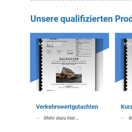
Unsere qualifizierten Pr
März 25, 2020
März
Verkehrswertgutachten
Kur
Mehr dazu hier...
M