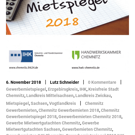
|
|
|
6. November 2018
Lutz Schneider
0 Kommentare
Gewerbemietspiegel
,
Erzgebirsgkreis
,
IHK
,
Kreisfreie Stadt
Chemnitz
,
Landkreis Mittelsachsen
,
Landkreis Zwickau
,
|
Mietspiegel
,
Sachsen
,
Vogtlandkreis
Chemnitz
Gewerbemieten
,
Chemnitz Gewerbemieten 2018
,
Chemnitz
Gewerbemietspiegel 2018
,
Geewerbemieten Chemnitz 2018
,
Gewerbe Mietwertgutachten Chemnitz
,
Gewerbe
Mietwertgutachten Sachsen
,
Gewerbemieten Chemnitz
,