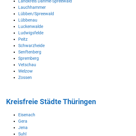
Landkreis Dahme-Spreewald
Lauchhammer
Lübben/Spreewald
Lübbenau
Luckenwalde
Ludwigsfelde
Peitz
Schwarzheide
Senftenberg
Spremberg
Vetschau
Welzow
Zossen
Kreisfreie Städte Thüringen
Eisenach
Gera
Jena
Suhl