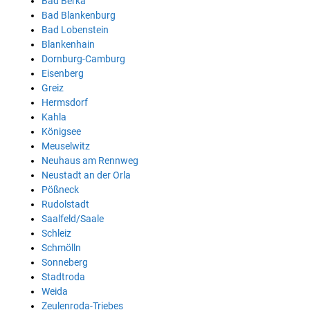
Bad Berka
Bad Blankenburg
Bad Lobenstein
Blankenhain
Dornburg-Camburg
Eisenberg
Greiz
Hermsdorf
Kahla
Königsee
Meuselwitz
Neuhaus am Rennweg
Neustadt an der Orla
Pößneck
Rudolstadt
Saalfeld/Saale
Schleiz
Schmölln
Sonneberg
Stadtroda
Weida
Zeulenroda-Triebes