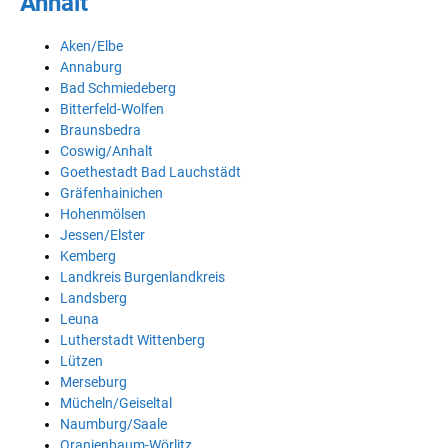
Anhalt
Aken/Elbe
Annaburg
Bad Schmiedeberg
Bitterfeld-Wolfen
Braunsbedra
Coswig/Anhalt
Goethestadt Bad Lauchstädt
Gräfenhainichen
Hohenmölsen
Jessen/Elster
Kemberg
Landkreis Burgenlandkreis
Landsberg
Leuna
Lutherstadt Wittenberg
Lützen
Merseburg
Mücheln/Geiseltal
Naumburg/Saale
Oranienbaum-Wörlitz