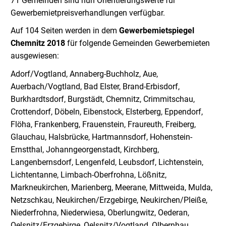
71 Gemeinden sind nun Orientierungswerte für
Gewerbemietpreisverhandlungen verfügbar.
Auf 104 Seiten werden in dem
Gewerbemietspiegel
Chemnitz 2018
für folgende Gemeinden Gewerbemieten
ausgewiesen:
Adorf/Vogtland, Annaberg-Buchholz, Aue,
Auerbach/Vogtland, Bad Elster, Brand-Erbisdorf,
Burkhardtsdorf, Burgstädt, Chemnitz, Crimmitschau,
Crottendorf, Döbeln, Eibenstock, Elsterberg, Eppendorf,
Flöha, Frankenberg, Frauenstein, Fraureuth, Freiberg,
Glauchau, Halsbrücke, Hartmannsdorf, Hohenstein-
Ernstthal, Johanngeorgenstadt, Kirchberg,
Langenbernsdorf, Lengenfeld, Leubsdorf, Lichtenstein,
Lichtentanne, Limbach-Oberfrohna, Lößnitz,
Markneukirchen, Marienberg, Meerane, Mittweida, Mulda,
Netzschkau, Neukirchen/Erzgebirge, Neukirchen/Pleiße,
Niederfrohna, Niederwiesa, Oberlungwitz, Oederan,
Oelsnitz/Erzgebirge, Oelsnitz/Vogtland, Olbernhau,