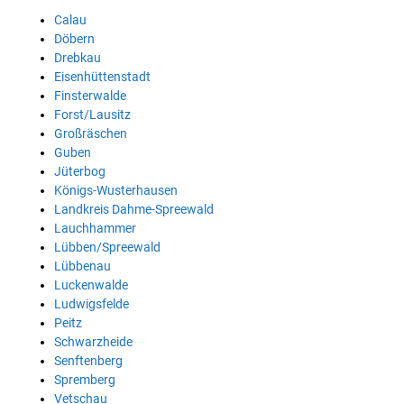
Calau
Döbern
Drebkau
Eisenhüttenstadt
Finsterwalde
Forst/Lausitz
Großräschen
Guben
Jüterbog
Königs-Wusterhausen
Landkreis Dahme-Spreewald
Lauchhammer
Lübben/Spreewald
Lübbenau
Luckenwalde
Ludwigsfelde
Peitz
Schwarzheide
Senftenberg
Spremberg
Vetschau