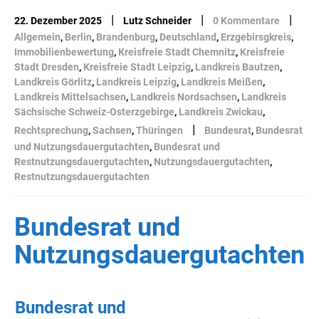
|
|
|
22. Dezember 2025
Lutz Schneider
0 Kommentare
Allgemein
,
Berlin
,
Brandenburg
,
Deutschland
,
Erzgebirsgkreis
,
Immobilienbewertung
,
Kreisfreie Stadt Chemnitz
,
Kreisfreie
Stadt Dresden
,
Kreisfreie Stadt Leipzig
,
Landkreis Bautzen
,
Landkreis Görlitz
,
Landkreis Leipzig
,
Landkreis Meißen
,
Landkreis Mittelsachsen
,
Landkreis Nordsachsen
,
Landkreis
Sächsische Schweiz-Osterzgebirge
,
Landkreis Zwickau
,
|
Rechtsprechung
,
Sachsen
,
Thüringen
Bundesrat
,
Bundesrat
und Nutzungsdauergutachten
,
Bundesrat und
Restnutzungsdauergutachten
,
Nutzungsdauergutachten
,
Restnutzungsdauergutachten
Bundesrat und
Nutzungsdauergutachten
Bundesrat und