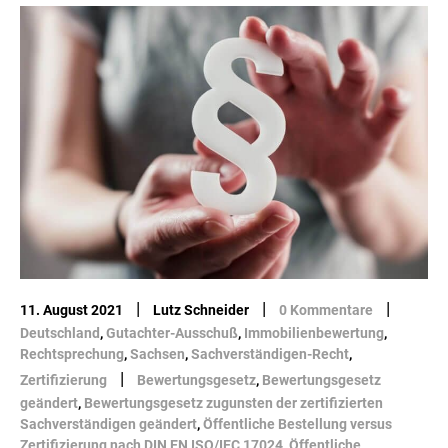
|
|
|
11. August 2021
Lutz Schneider
0 Kommentare
Deutschland
,
Gutachter-Ausschuß
,
Immobilienbewertung
,
Rechtsprechung
,
Sachsen
,
Sachverständigen-Recht
,
|
Zertifizierung
Bewertungsgesetz
,
Bewertungsgesetz
geändert
,
Bewertungsgesetz zugunsten der zertifizierten
Sachverständigen geändert
,
Öffentliche Bestellung versus
Zertifizierung nach DIN EN ISO/IEC 17024
,
Öffentliche