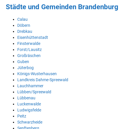
Städte und Gemeinden Brandenburg
Calau
Döbern
Drebkau
Eisenhüttenstadt
Finsterwalde
Forst/Lausitz
Großräschen
Guben
Jüterbog
Königs-Wusterhausen
Landkreis Dahme-Spreewald
Lauchhammer
Lübben/Spreewald
Lübbenau
Luckenwalde
Ludwigsfelde
Peitz
Schwarzheide
Senftenberg