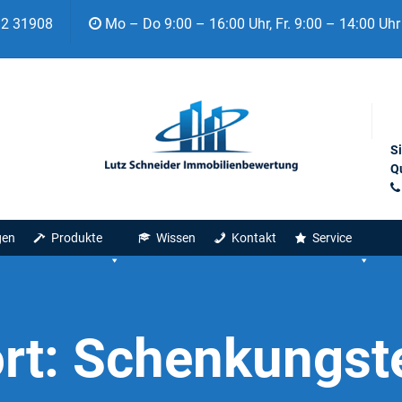
92 31908
Mo – Do 9:00 – 16:00 Uhr, Fr. 9:00 – 14:00 Uhr
S
Qu
gen
Produkte
Wissen
Kontakt
Service
rt:
Schenkungst