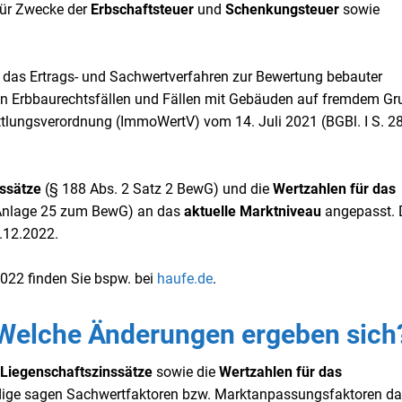
für Zwecke der
Erbschaftsteuer
und
Schenkungsteuer
sowie
das Ertrags- und Sachwertverfahren zur Bewertung bebauter
in Erbbaurechtsfällen und Fällen mit Gebäuden auf fremdem Gr
tlungsverordnung (ImmoWertV) vom 14. Juli 2021 (BGBl. I S. 2
ssätze
(§ 188 Abs. 2 Satz 2 BewG) und die
Wertzahlen für das
 Anlage 25 zum BewG) an das
aktuelle Marktniveau
angepasst. 
.12.2022.
022 finden Sie bspw. bei
haufe.de
.
Welche Änderungen ergeben sich
Liegenschaftszinssätze
sowie die
Wertzahlen für das
dige sagen Sachwertfaktoren bzw. Marktanpassungsfaktoren da