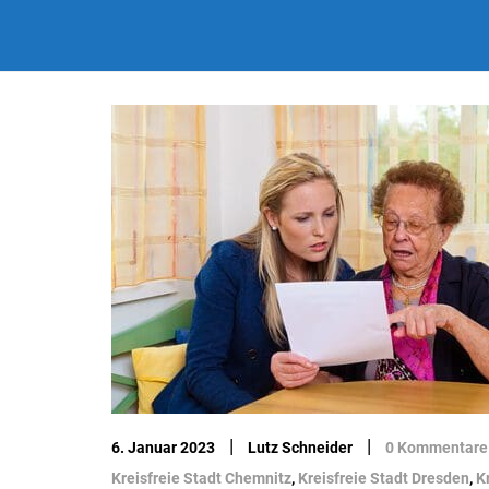
|
|
6. Januar 2023
Lutz Schneider
0 Kommentare
Kreisfreie Stadt Chemnitz
,
Kreisfreie Stadt Dresden
,
K