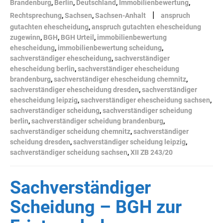
Brandenburg
,
Berlin
,
Deutschland
,
Immobilienbewertung
,
|
Rechtsprechung
,
Sachsen
,
Sachsen-Anhalt
anspruch
gutachten ehescheidung
,
anspruch gutachten ehescheidung
zugewinn
,
BGH
,
BGH Urteil
,
immobilienbewertung
ehescheidung
,
immobilienbewertung scheidung
,
sachverständiger ehescheidung
,
sachverständiger
ehescheidung berlin
,
sachverständiger ehescheidung
brandenburg
,
sachverständiger ehescheidung chemnitz
,
sachverständiger ehescheidung dresden
,
sachverständiger
ehescheidung leipzig
,
sachverständiger ehescheidung sachsen
,
sachverständiger scheidung
,
sachverständiger scheidung
berlin
,
sachverständiger scheidung brandenburg
,
sachverständiger scheidung chemnitz
,
sachverständiger
scheidung dresden
,
sachverständiger scheidung leipzig
,
sachverständiger scheidung sachsen
,
XII ZB 243/20
Sachverständiger
Scheidung – BGH zur