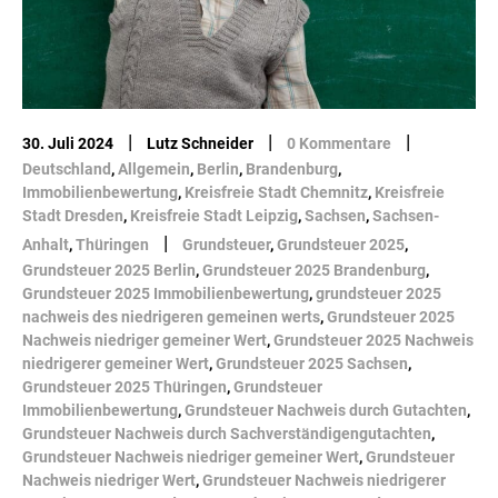
|
|
|
30. Juli 2024
Lutz Schneider
0 Kommentare
Deutschland
,
Allgemein
,
Berlin
,
Brandenburg
,
Immobilienbewertung
,
Kreisfreie Stadt Chemnitz
,
Kreisfreie
Stadt Dresden
,
Kreisfreie Stadt Leipzig
,
Sachsen
,
Sachsen-
|
Anhalt
,
Thüringen
Grundsteuer
,
Grundsteuer 2025
,
Grundsteuer 2025 Berlin
,
Grundsteuer 2025 Brandenburg
,
Grundsteuer 2025 Immobilienbewertung
,
grundsteuer 2025
nachweis des niedrigeren gemeinen werts
,
Grundsteuer 2025
Nachweis niedriger gemeiner Wert
,
Grundsteuer 2025 Nachweis
niedrigerer gemeiner Wert
,
Grundsteuer 2025 Sachsen
,
Grundsteuer 2025 Thüringen
,
Grundsteuer
Immobilienbewertung
,
Grundsteuer Nachweis durch Gutachten
,
Grundsteuer Nachweis durch Sachverständigengutachten
,
Grundsteuer Nachweis niedriger gemeiner Wert
,
Grundsteuer
Nachweis niedriger Wert
,
Grundsteuer Nachweis niedrigerer