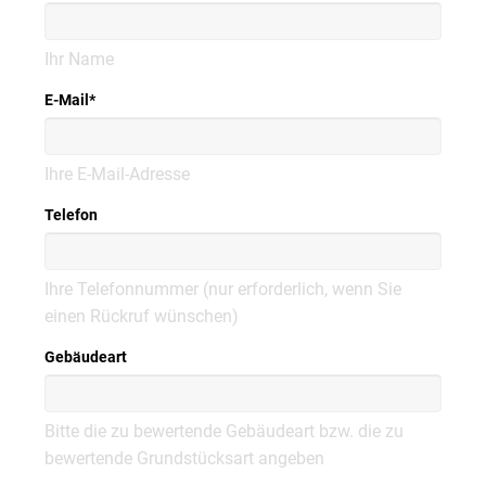
Ihr Name
E-Mail
*
Ihre E-Mail-Adresse
Telefon
Ihre Telefonnummer (nur erforderlich, wenn Sie
einen Rückruf wünschen)
Gebäudeart
Bitte die zu bewertende Gebäudeart bzw. die zu
bewertende Grundstücksart angeben