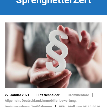
SprengnetterZert
|
|
|
27. Januar 2021
Lutz Schneider
0 Kommentare
Allgemein
,
Deutschland
,
Immobilienbewertung
,
|
Rechtsprechung
,
Zertifizierung
BFH-Urteil vom 05.12.2019
,