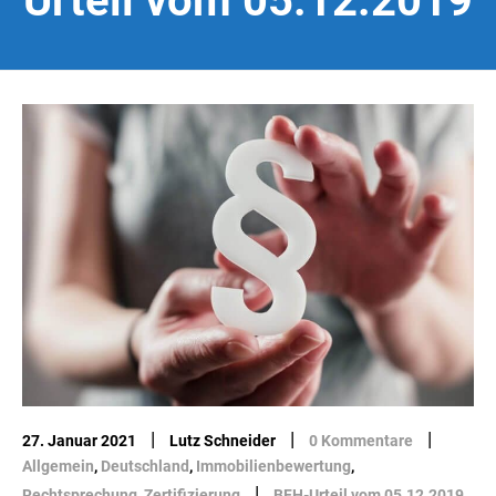
Urteil vom 05.12.2019
|
|
|
27. Januar 2021
Lutz Schneider
0 Kommentare
Allgemein
,
Deutschland
,
Immobilienbewertung
,
|
Rechtsprechung
,
Zertifizierung
BFH-Urteil vom 05.12.2019
,