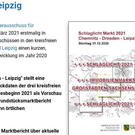
eipzig
erausschuss für
ärz 2021 erstmalig in
chüssen in den kreisfreien
d
Leipzig
einen kurzen,
wicklung im Jahr 2020
 Leipzig" stellt eine
daten der drei kreisfreien
resbeginn 2021 als Vorschau
rundstücksmarktbericht
hn örtlichen
 Marktbericht über aktuelle