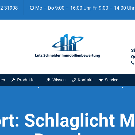
92 31908
Mo – Do 9:00 – 16:00 Uhr, Fr. 9:00 – 14:00 Uhr
S
Qu
gen
Produkte
Wissen
Kontakt
Service
rt:
Schlaglicht 