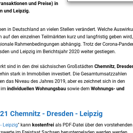
ansaktionen und Preise) in
n und Leipzig.
en in Deutschland an vielen Stellen verändert. Welche Auswirk
auf den einzelnen Teilmärkten kurz und langfristig geben wird, 
egionale Rahmenbedingungen abhängig. Trotz der Corona-Pande
sden und Leipzig im Berichtsjahr 2020 weiter gestiegen.
t sind in den drei sächsischen Großstädten
Chemnitz
,
Dresde
iterhin stark in Immobilien investiert. Die Gesamtumsatzzahlen
ten das Niveau des Jahres 2019, aber es zeichnet sich in den
, im
individuellen Wohnungsbau
sowie dem
Wohnungs- und
21 Chemnitz - Dresden - Leipzig
- Leipzig
" kann
kostenfrei
als PDF-Datei über den vorstehenden
swerte im Freistaat Sachsen heruntergeladen werden werden.