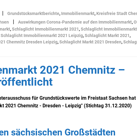
|
Grundstücksmarktberichte
,
Immobilienmarkt
,
Kreisfreie Stadt Che
|
hsen
Auswirkungen Corona-Pandemie auf den Immobilienmarkt
,
O
markt
,
Schlaglicht Immobilienmarkt 2021
,
Schlaglicht Immobilienmark
,
Schlaglicht Immobilienmarkt 2021 Leipzig
,
Schlaglicht Markt 2021
,
021 Chemnitz Dresden Leipzig
,
Schlaglicht Markt 2021 Dresden
,
Schlag
ienmarkt 2021 Chemnitz –
öffentlicht
hterausschuss für Grundstückswerte im Freistaat Sachsen hat
t 2021 Chemnitz - Dresden - Leipzig" (Stichtag 31.12.2020)
den sächsischen Großstädten