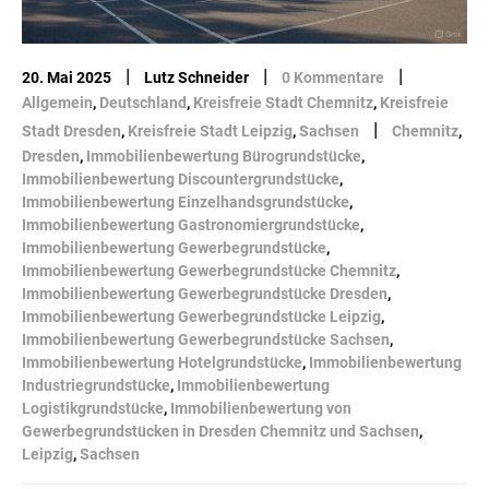
|
|
|
20. Mai 2025
Lutz Schneider
0 Kommentare
Allgemein
,
Deutschland
,
Kreisfreie Stadt Chemnitz
,
Kreisfreie
|
Stadt Dresden
,
Kreisfreie Stadt Leipzig
,
Sachsen
Chemnitz
,
Dresden
,
Immobilienbewertung Bürogrundstücke
,
Immobilienbewertung Discountergrundstücke
,
Immobilienbewertung Einzelhandsgrundstücke
,
Immobilienbewertung Gastronomiergrundstücke
,
Immobilienbewertung Gewerbegrundstücke
,
Immobilienbewertung Gewerbegrundstücke Chemnitz
,
Immobilienbewertung Gewerbegrundstücke Dresden
,
Immobilienbewertung Gewerbegrundstücke Leipzig
,
Immobilienbewertung Gewerbegrundstücke Sachsen
,
Immobilienbewertung Hotelgrundstücke
,
Immobilienbewertung
Industriegrundstücke
,
Immobilienbewertung
Logistikgrundstücke
,
Immobilienbewertung von
Gewerbegrundstücken in Dresden Chemnitz und Sachsen
,
Leipzig
,
Sachsen