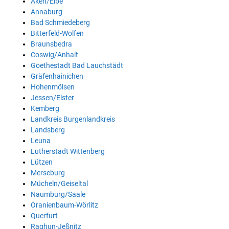
Aken/Elbe
Annaburg
Bad Schmiedeberg
Bitterfeld-Wolfen
Braunsbedra
Coswig/Anhalt
Goethestadt Bad Lauchstädt
Gräfenhainichen
Hohenmölsen
Jessen/Elster
Kemberg
Landkreis Burgenlandkreis
Landsberg
Leuna
Lutherstadt Wittenberg
Lützen
Merseburg
Mücheln/Geiseltal
Naumburg/Saale
Oranienbaum-Wörlitz
Querfurt
Raghun-Jeßnitz