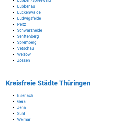
Lübben/Spreewald
Lübbenau
Luckenwalde
Ludwigsfelde
Peitz
Schwarzheide
Senftenberg
Spremberg
Vetschau
Welzow
Zossen
Kreisfreie Städte Thüringen
Eisenach
Gera
Jena
Suhl
Weimar