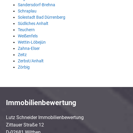
Sandersdorf-Brehna
Schraplau
Solestadt Bad Dürrenberg
Südliches Anhalt
Teuchern
Weißenfels
Wettin-Löbejün
Zahna-Elser
Zeitz
Zerbst/Anhalt
Zörbig
Immobilienbewertung
Lutz Schneider Immobilienbewertung
Zittauer Straße 12
D-02681 Wilthen