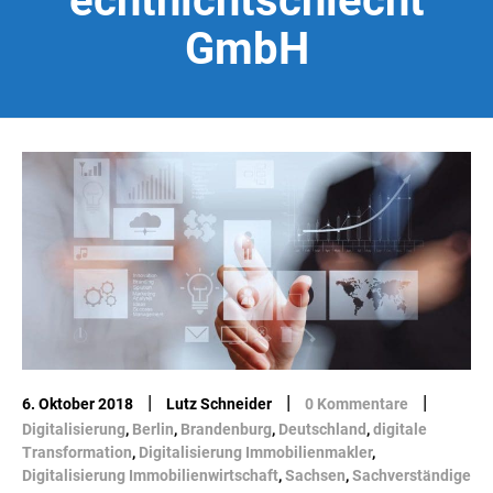
echtnichtschlecht
GmbH
|
|
|
6. Oktober 2018
Lutz Schneider
0 Kommentare
Digitalisierung
,
Berlin
,
Brandenburg
,
Deutschland
,
digitale
Transformation
,
Digitalisierung Immobilienmakler
,
Digitalisierung Immobilienwirtschaft
,
Sachsen
,
Sachverständige