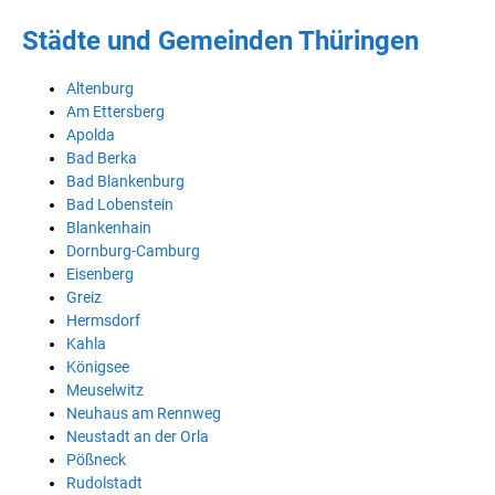
Städte und Gemeinden Thüringen
Altenburg
Am Ettersberg
Apolda
Bad Berka
Bad Blankenburg
Bad Lobenstein
Blankenhain
Dornburg-Camburg
Eisenberg
Greiz
Hermsdorf
Kahla
Königsee
Meuselwitz
Neuhaus am Rennweg
Neustadt an der Orla
Pößneck
Rudolstadt