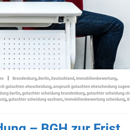
|
re
Brandenburg
,
Berlin
,
Deutschland
,
Immobilienbewertung
,
ch gutachten ehescheidung
,
anspruch gutachten ehescheidung zugew
dung berlin
,
gutachter scheidung brandenburg
,
gutachter scheidung c
pzig
,
gutachter scheidung sachsen
,
immobilienbewertung scheidung
,
X
dung – BGH zur Frist