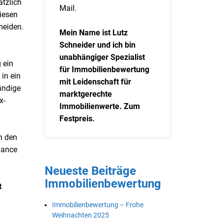
tzlich
Mail.
iesen
meiden.
Mein Name ist Lutz
Schneider und ich bin
unabhängiger Spezialist
 ein
für Immobilienbewertung
 in ein
mit Leidenschaft für
ändige
marktgerechte
x-
Immobilienwerte. Zum
Festpreis.
n den
hance
Neueste Beiträge
Immobilienbewertung
t
Immobilienbewertung – Frohe
Weihnachten 2025