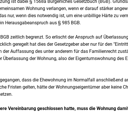
tzung ist dabei § 1568a Bürgerliches Gesetzbuch (BGB). Grundsä
gemeinsamen Wohnung verlangen, wenn er darauf stärker angew
das nur, wenn dies notwendig ist, um eine unbillige Härte zu ver
e ein Herausgabeanspruch aus § 985 BGB.
BGB zeitlich begrenzt. So erlischt der Anspruch auf Überlassung
lich geregelt hat dies der Gesetzgeber aber nur für den "Eintritt
ch der Auffassung des unter anderem für das Familienrecht zust
ei der Überlassung der Wohnung, also der Eigentumswohnung des E
usgegangen, dass die Ehewohnung im Normalfall anschließend a
iche Fristen gelten, hätte der Wohnungseigentümer aber keine C
etzen.
dere Vereinbarung geschlossen hatte, muss die Wohnung dami