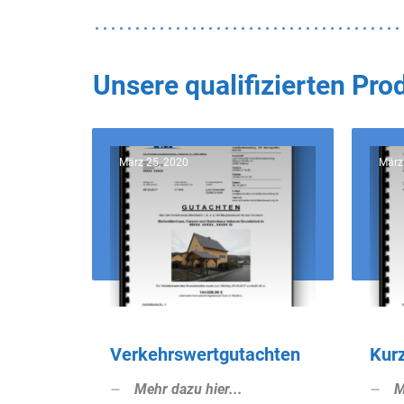
Unsere qualifizierten Pr
März 25, 2020
März
Verkehrswertgutachten
Kur
Mehr dazu hier...
M