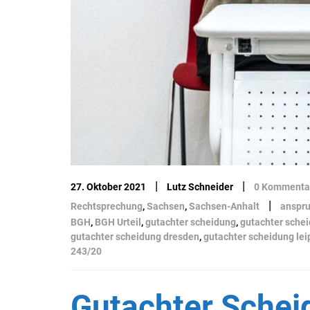
|
|
27. Oktober 2021
Lutz Schneider
0 Kommenta
|
Rechtsprechung
,
Sachsen
,
Sachsen-Anhalt
anspru
BGH
,
BGH Urteil
,
gutachter scheidung
,
gutachter schei
gutachter scheidung dresden
,
gutachter scheidung lei
243/20
Gutachter Schei