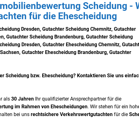
mmobilienbewertung Scheidung - 
utachten für die Ehescheidung
Scheidung Dresden,
Gutachter Scheidung Chemnitz,
Gutachter
en,
Gutachter Scheidung Brandenburg,
Gutachter Scheidung
scheidung Dresden,
Gutachter Ehescheidung Chemnitz,
Gutach
 Sachsen,
Gutachter Ehescheidung
Brandenburg,
Gutachter
r Scheidung bzw. Ehescheidung? Kontaktieren Sie uns einfac
r als
30 Jahren
Ihr qualifizierter Ansprechpartner für die
ertung im Rahmen von Ehescheidungen
. Wir stehen für ein ho
halten bei uns
rechtsichere Verkehrswertgutachten
für die
Sch