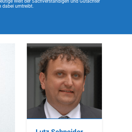
heutige Welt der Sachverständigen und Gutachter
 dabei umtreibt.
Lutz Schneider