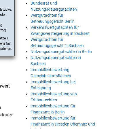
Bundesrat und
Nutzungsdauergutachten
dstücke,
oder
Wertgutachten für
Betreuungsgericht Berlin
ig
Verkehrswertgutachten für
tor).
Zwangsversteigerung in Sachsen
ätze 1
Wertgutachten für
ern für
Betreuungsgericht in Sachsen
uteilen.
Nutzungsdauergutachten in Berlin
Nutzungsdauergutachten in
Sachsen
Immobilienbewertung
Gemeinbedarfsflächen
Immobilienbewertung bei
swert
Enteignung
Immobilienbewertung von
Erbbaurechten
Immobilienbewertung für
n
Finanzamt in Berlin
sdauer
Immobilienbewertung für
Finanzamt in Dresden Chemnitz und