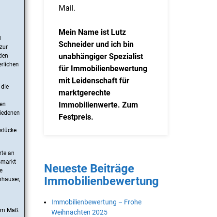
Mail.
Mein Name ist Lutz
d
Schneider und ich bin
zur
unabhängiger Spezialist
 den
erlichen
für Immobilienbewertung
mit Leidenschaft für
 die
marktgerechte
Immobilienwerte. Zum
den
hiedenen
Festpreis.
stücke
rte an
smarkt
Neueste Beiträge
e
Immobilienbewertung
nhäuser,
Immobilienbewertung – Frohe
hem Maß
Weihnachten 2025