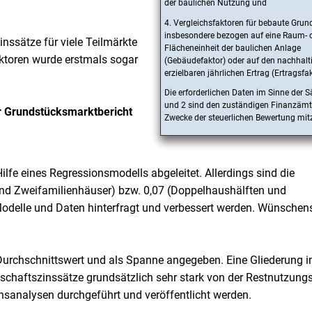
der baulichen Nutzung und
4. Vergleichsfaktoren für bebaute Grun
insbesondere bezogen auf eine Raum- 
ssätze für viele Teilmärkte
Flächeneinheit der baulichen Anlage
aktoren wurde erstmals sogar
(Gebäudefaktor) oder auf den nachhalt
erzielbaren jährlichen Ertrag (Ertragsfak
Die erforderlichen Daten im Sinne der S
und 2 sind den zuständigen Finanzämt
 Grundstücksmarktbericht
Zwecke der steuerlichen Bewertung mitz
ilfe eines Regressionsmodells abgeleitet. Allerdings sind die
und Zweifamilienhäuser) bzw. 0,07 (Doppelhaushälften und
e Modelle und Daten hinterfragt und verbessert werden. Wünschen
urchschnittswert und als Spanne angegeben. Eine Gliederung i
schaftszinssätze grundsätzlich sehr stark von der Restnutzung
nsanalysen durchgeführt und veröffentlicht werden.