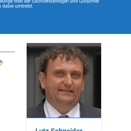
heutige Welt der Sachverständigen und Gutachter
 dabei umtreibt.
Lutz Schneider