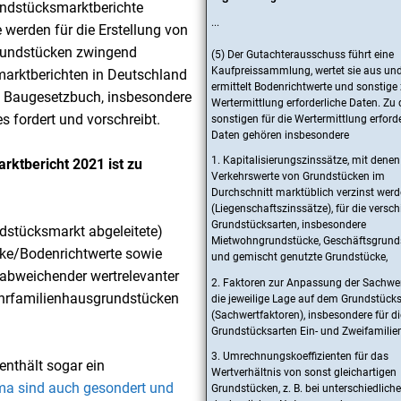
undstücksmarktberichte
...
 werden für die Erstellung von
rundstücken zwingend
(5) Der Gutachterausschuss führt eine
Kaufpreissammlung, wertet sie aus un
smarktberichten in Deutschland
ermittelt Bodenrichtwerte und sonstige 
as Baugesetzbuch, insbesondere
Wertermittlung erforderliche Daten. Zu
s fordert und vorschreibt.
sonstigen für die Wertermittlung erford
Daten gehören insbesondere
1. Kapitalisierungszinssätze, mit denen
ktbericht 2021 ist zu
Verkehrswerte von Grundstücken im
Durchschnitt marktüblich verzinst wer
(Liegenschaftszinssätze), für die versc
Grundstücksarten, insbesondere
dstücksmarkt abgeleitete)
Mietwohngrundstücke, Geschäftsgrund
ke/Bodenrichtwerte sowie
und gemischt genutzte Grundstücke,
abweichender wertrelevanter
2. Faktoren zur Anpassung der Sachwe
hrfamilienhausgrundstücken
die jeweilige Lage auf dem Grundstück
(Sachwertfaktoren), insbesondere für di
Grundstücksarten Ein- und Zweifamilie
3. Umrechnungskoeffizienten für das
enthält sogar ein
Wertverhältnis von sonst gleichartigen
ma sind auch gesondert und
Grundstücken, z. B. bei unterschiedlic