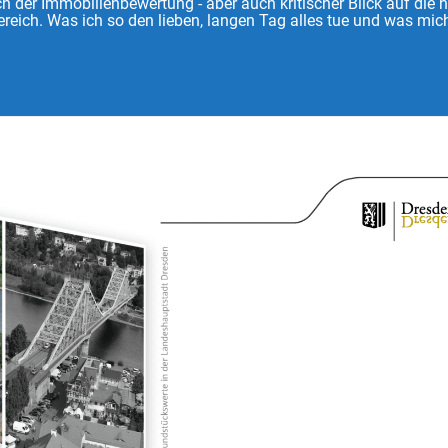
 der Immobilienbewertung - aber auch kritischer Blick auf die 
reich. Was ich so den lieben, langen Tag alles tue und was mich