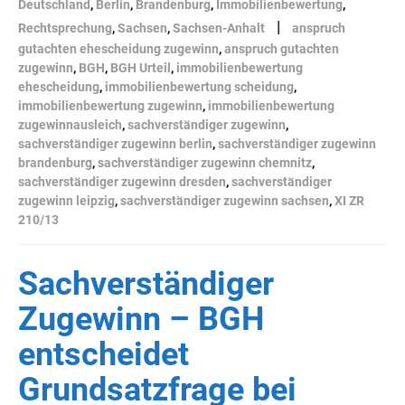
Deutschland
,
Berlin
,
Brandenburg
,
Immobilienbewertung
,
|
Rechtsprechung
,
Sachsen
,
Sachsen-Anhalt
anspruch
gutachten ehescheidung zugewinn
,
anspruch gutachten
zugewinn
,
BGH
,
BGH Urteil
,
immobilienbewertung
ehescheidung
,
immobilienbewertung scheidung
,
immobilienbewertung zugewinn
,
immobilienbewertung
zugewinnausleich
,
sachverständiger zugewinn
,
sachverständiger zugewinn berlin
,
sachverständiger zugewinn
brandenburg
,
sachverständiger zugewinn chemnitz
,
sachverständiger zugewinn dresden
,
sachverständiger
zugewinn leipzig
,
sachverständiger zugewinn sachsen
,
XI ZR
210/13
Sachverständiger
Zugewinn – BGH
entscheidet
Grundsatzfrage bei