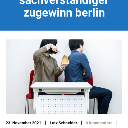
sachverständiger
zugewinn berlin
|
|
|
23. November 2021
Lutz Schneider
0 Kommentare